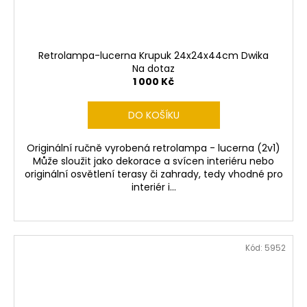
Retrolampa-lucerna Krupuk 24x24x44cm Dwika
Na dotaz
1 000 Kč
DO KOŠÍKU
Originální ručně vyrobená retrolampa - lucerna (2v1)
Může sloužit jako dekorace a svícen interiéru nebo
originální osvětlení terasy či zahrady, tedy vhodné pro
interiér i...
Kód:
5952