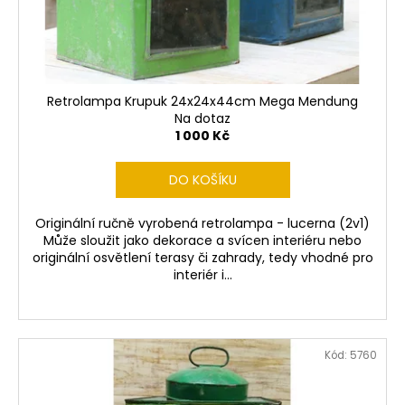
č
d
u
u
j
k
e
t
m
ů
e
Retrolampa Krupuk 24x24x44cm Mega Mendung
Na dotaz
1 000 Kč
VISACÍ
NÁUŠNICE
DO KOŠÍKU
Z
PRAVÉ
HADÍ
Originální ručně vyrobená retrolampa - lucerna (2v1)
KŮŽE
Může sloužit jako dekorace a svícen interiéru nebo
PRŮMĚR
originální osvětlení terasy či zahrady, tedy vhodné pro
3CM
interiér i...
350
Kč
Kód:
5760