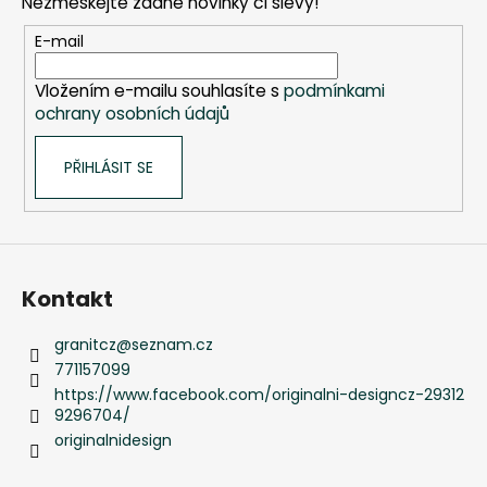
a
Nezmeškejte žádné novinky či slevy!
a
c
t
E-mail
í
í
p
Vložením e-mailu souhlasíte s
podmínkami
r
ochrany osobních údajů
v
k
PŘIHLÁSIT SE
y
v
ý
p
i
s
Kontakt
u
granitcz
@
seznam.cz
771157099
https://www.facebook.com/originalni-designcz-29312
9296704/
originalnidesign