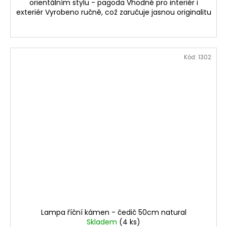
orientálním stylu - pagoda Vhodné pro interiér i
exteriér Vyrobeno ručně, což zaručuje jasnou originalitu
Kód:
1302
Lampa říční kámen - čedič 50cm natural
Skladem
(4 ks)