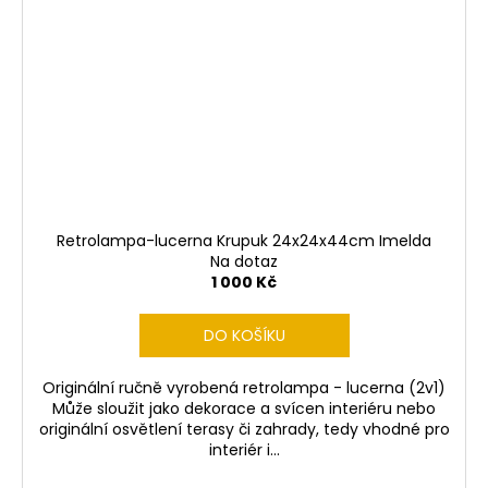
Retrolampa-lucerna Krupuk 24x24x44cm Imelda
Na dotaz
1 000 Kč
DO KOŠÍKU
Originální ručně vyrobená retrolampa - lucerna (2v1)
Může sloužit jako dekorace a svícen interiéru nebo
originální osvětlení terasy či zahrady, tedy vhodné pro
interiér i...