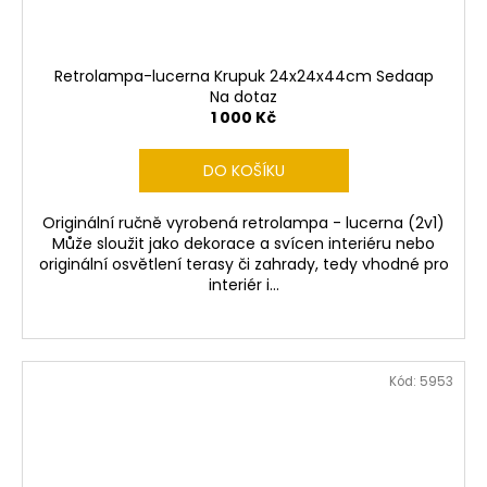
Retrolampa-lucerna Krupuk 24x24x44cm Sedaap
Na dotaz
1 000 Kč
DO KOŠÍKU
Originální ručně vyrobená retrolampa - lucerna (2v1)
Může sloužit jako dekorace a svícen interiéru nebo
originální osvětlení terasy či zahrady, tedy vhodné pro
interiér i...
Kód:
5953