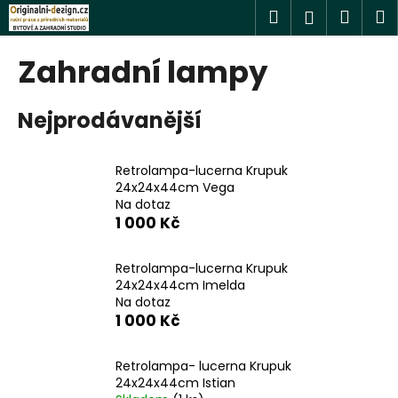
K
Přejít
Hledat
Náku
M
Přihlášen
na
o
obsah
Zpět
Zpět
košík
š
Zahradní lampy
í
C
k
Nejprodávanější
o
p
o
Retrolampa-lucerna Krupuk
t
24x24x44cm Vega
Na dotaz
ř
1 000 Kč
e
b
Retrolampa-lucerna Krupuk
u
24x24x44cm Imelda
j
Na dotaz
1 000 Kč
e
t
Retrolampa- lucerna Krupuk
e
24x24x44cm Istian
n