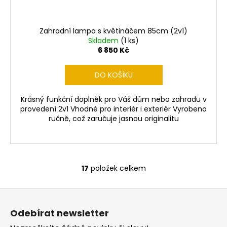
Zahradní lampa s květináčem 85cm (2v1)
Skladem
(1 ks)
6 850 Kč
DO KOŠÍKU
Krásný funkční doplněk pro Váš dům nebo zahradu v
provedení 2v1 Vhodné pro interiér i exteriér Vyrobeno
ručně, což zaručuje jasnou originalitu
17
položek celkem
O
v
Z
l
á
á
Odebírat newsletter
d
p