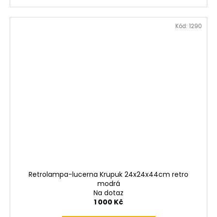
Kód:
1290
Retrolampa-lucerna Krupuk 24x24x44cm retro
modrá
Na dotaz
1 000 Kč