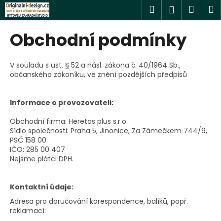
K
Přejít
Hledat
Náku
M
Přihlášen
na
o
obsah
Zpět
Zpět
košík
š
Obchodní podmínky
í
C
k
o
V souladu s ust. § 52 a násl. zákona č. 40/1964 Sb.,
občanského zákoníku, ve znění pozdějších předpisů
p
o
t
Informace o provozovateli:
ř
Obchodní firma: Heretas plus s.r.o.
e
Sídlo společnosti: Praha 5, Jinonice, Za Zámečkem 744/9,
PSČ 158 00
b
IČO: 285 00 407
u
Nejsme plátci DPH.
j
e
Kontaktní údaje:
t
Adresa pro doručování korespondence, balíků, popř.
e
reklamací:
n