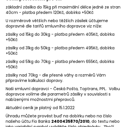
základní zásilka do 15kg při maximální délce jedné ze stran
40cm - platba předem 120Kč, dobírka +50Kč
U rozměrově větších nebo těžších zásilek účtujeme
dopravné dle tarifů smluvního dopravce viz níže:
zásilky od 15kg do 30kg - platba předem 405Kč, dobírka
+50Kč
zásilky od 31kg do 50kg - platba předem 495Kč, dobírka
+50Kč
zásilky od 51kg do 70kg - platba předem 655Kč, dobírka
+50Kč
zásilky nad 70kg - dle přesné váhy a rozměrů Vám
připravíme kalkulaci dopravy.
Naši smluvní dopravci - Česká Pošta, Toptrans, PPL. Volbu
dopravce volíme dle parametrů zásilky v souvislosti s
nabízenými možnostmi přepravců.
Aktuální ceník je platný od 15.1.2022
Úhradu můžete provést buď na dobírku nebo na číslo
našeho účtu Fio Banka
2400435870/2010
, do textu nebo
jako variabilní symbol uvádějte číslo objednávky. Zboží