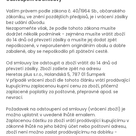
Vaším právem podle zákona č. 40/1964 Sb., občanského
zákoníku, ve znění pozdějších předpisů, je i vrácení zásilky
bez udání důvodu.
Nezapomeňte však, že podle tohoto zákona musíte
dodržet několik podmínek - zejména musíte vrátit zboží
do 14 dnů od převzetí zásilky a musíte jej dodat zpět
nepoškozené, v neporušeném originálním obalu a dobře
zabalené, aby se nepoškodilo při zpáteční cestě.
Od smlouvy lze odstoupit a zboží vrátit do 14 dnů od
převzetí zásilky. Zboží zašlete zpět na adresu
Heretas plus s.r.o., Holandská 5, 787 01 Šumperk
V případě vrácení zboží dle tohoto článku vrátí prodávající
kupujícímu zaplacenou kupní cenu za zboží, přičemž
zaplacené poplatky za poštovné, přepravné apod. se
nevrací.
Požadavek na odstoupení od smlouvy (vrácení zboží) je
možno uplatnit v uvedené lhůtě emailem.
Zaplacenou částku za zboží vrátí prodávající kupujícímu v
zákonné lhůtě na jeho běžný účet nebo poštovní adresu,
zboží není možno zaslat prodávajícímu na dobírku -