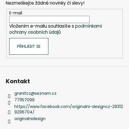
Nezmeškejte žádné novinky či slevy!
a
t
E-mail
í
Vložením e-mailu souhlasíte s
podmínkami
ochrany osobních údajů
PŘIHLÁSIT SE
Kontakt
granitcz
@
seznam.cz
771157099
https://www.facebook.com/originalni-designcz-29312
9296704/
originalnidesign