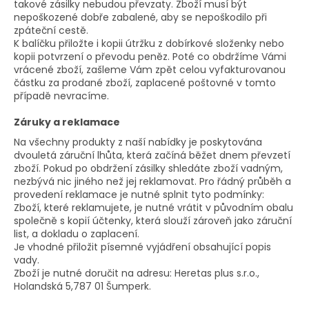
takové zásilky nebudou převzaty. Zboží musí být
nepoškozené dobře zabalené, aby se nepoškodilo při
zpáteční cestě.
K balíčku přiložte i kopii útržku z dobírkové složenky nebo
kopii potvrzení o převodu peněz. Poté co obdržíme Vámi
vrácené zboží, zašleme Vám zpět celou vyfakturovanou
částku za prodané zboží, zaplacené poštovné v tomto
případě nevracíme.
Záruky a reklamace
Na všechny produkty z naší nabídky je poskytována
dvouletá záruční lhůta, která začíná běžet dnem převzetí
zboží. Pokud po obdržení zásilky shledáte zboží vadným,
nezbývá nic jiného než jej reklamovat. Pro řádný průběh a
provedení reklamace je nutné splnit tyto podmínky:
Zboží, které reklamujete, je nutné vrátit v původním obalu
společně s kopií účtenky, která slouží zároveň jako záruční
list, a dokladu o zaplacení.
Je vhodné přiložit písemné vyjádření obsahující popis
vady.
Zboží je nutné doručit na adresu: Heretas plus s.r.o.,
Holandská 5,787 01 Šumperk.