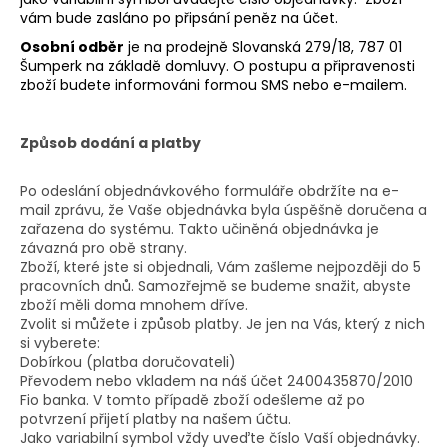
vám bude zasláno po připsání peněz na účet.
Osobní odběr
je na prodejně Slovanská 279/18, 787 01
Šumperk na základě domluvy. O postupu a připravenosti
zboží budete informováni formou SMS nebo e-mailem.
Způsob dodání a platby
Po odeslání objednávkového formuláře obdržíte na e-
mail zprávu, že Vaše objednávka byla úspěšně doručena a
zařazena do systému. Takto učiněná objednávka je
závazná pro obě strany.
Zboží, které jste si objednali, Vám zašleme nejpozději do 5
pracovních dnů. Samozřejmě se budeme snažit, abyste
zboží měli doma mnohem dříve.
Zvolit si můžete i způsob platby. Je jen na Vás, který z nich
si vyberete:
Dobírkou (platba doručovateli)
Převodem nebo vkladem na náš účet
2400435870/2010
Fio banka. V tomto případě zboží odešleme až po
potvrzení přijetí platby na našem účtu.
Jako variabilní symbol vždy uveďte číslo Vaší objednávky.