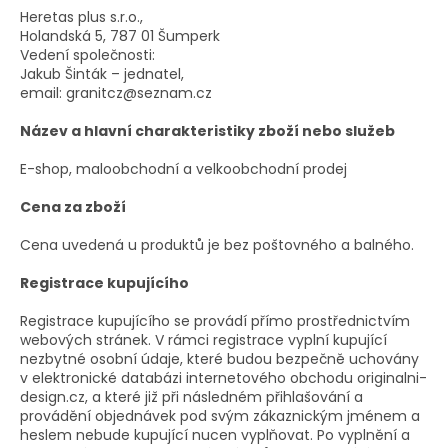
Heretas plus s.r.o.,
a
Holandská 5, 787 01 Šumperk
j
Vedení společnosti:
í
Jakub Šinták – jednatel,
email: granitcz@seznam.cz
t
?
Název a hlavní charakteristiky zboží nebo služeb
E-shop, maloobchodní a velkoobchodní prodej
Cena za zboží
HLEDAT
Cena uvedená u produktů je bez poštovného a balného.
Registrace kupujícího
D
Registrace kupujícího se provádí přímo prostřednictvím
o
webových stránek. V rámci registrace vyplní kupující
nezbytné osobní údaje, které budou bezpečně uchovány
p
v elektronické databázi internetového obchodu originalni-
o
design.cz, a které již při následném přihlašování a
r
provádění objednávek pod svým zákaznickým jménem a
u
heslem nebude kupující nucen vyplňovat. Po vyplnění a