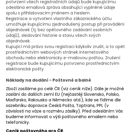
č
potvrzení všech registračních údajů bude kupujícímu
u
odeslána emailová zpráva obsahující vyplněné údaje
j
spolu s přihlašovacím jménem a heslem.
Registrace a vytvoření vlastního zákaznického účtu
e
umožňuje kupujícímu zjednodušený postup při provádění
m
objednávek (tj. bez opětovného zadávání osobních
e
údajů), sledování historie a stavu všech svých
objednávek.
Kupující má právo svou registraci kdykoliv zrušit, a to opět
SLON
prostřednictvím webových stránek internetového
STOJÍCÍ
obchodu nebo elektronicky e-mailovou poštou. Zrušení
20X24X10CM
registrace bude kupujícímu potvrzeno prostřednictvím
PATINA
elektronické pošty.
DBG
850
Náklady na dodání - Poštovné a balné
Kč
Zboží zasíláme po celé ČR (viz ceník níže). Dále je možné
zaslání do dalších zemí EU (nejčastěji Slovensko, Polsko,
Maďarsko, Rakousko a Německo atd.), kde se řídíme dle
sazebníku dopravce Česká Pošta, Toptrans, PPL (v
závislosti na váze a rozměru zásilky). Před odesláním Vás
budeme informovat o výši poštovného emailem nebo
telefonicky.
Ceník poštovného pro ČR.