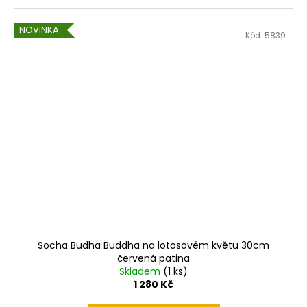
NOVINKA
Kód:
5839
Socha Budha Buddha na lotosovém květu 30cm
červená patina
Skladem
(1 ks)
1 280 Kč