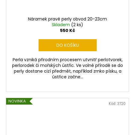
Náramek pravé perly obvod 20-23cm
Skladem
(2 ks)
550 Kč
DO KOŠÍKU
Perla vzniká přirodním procesem utvnitř perlotvorek,
perlorodek či mořských ústřic. Ve volné přírodě se do
perly dostane cizí předmět, například zrnko písku, a
ústřice začne...
NOVINKA
Kód:
3720