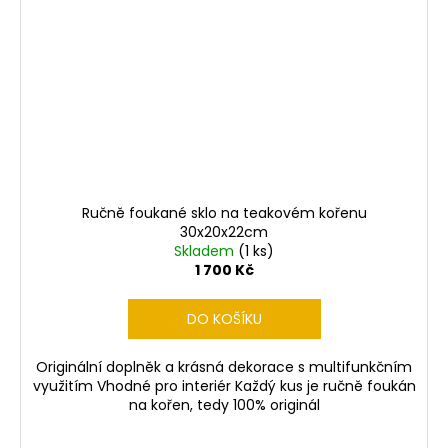
Ručně foukané sklo na teakovém kořenu
30x20x22cm
Skladem
(1 ks)
1 700 Kč
DO KOŠÍKU
Originální doplněk a krásná dekorace s multifunkčním
využitím Vhodné pro interiér Každý kus je ručně foukán
na kořen, tedy 100% originál