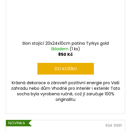
n
č
u
í
j
e
D
m
e
e
s
Slon stojící 20x24x10cm patina Tyrkys gold
Skladem
(1 ks)
SOCHA
i
850 Kč
BUDHA
BUDDHA
g
NA
DO KOŠÍKU
LOTOSOVÉM
KVĚTU
n
30CM
Krásná dekorace a zároveň pozitivní energie pro Vaši
ČERVENÁ
zahradu nebo dům Vhodné pro interiér i exteriér Tato
PATINA
socha byla vyrobena ručně, což jí zaručuje 100%
1
originalitu
280
Kč
NOVINKA
Kód:
5991