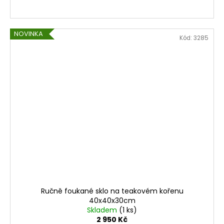
NOVINKA
Kód:
3285
Ručně foukané sklo na teakovém kořenu
40x40x30cm
Skladem
(1 ks)
2 950 Kč