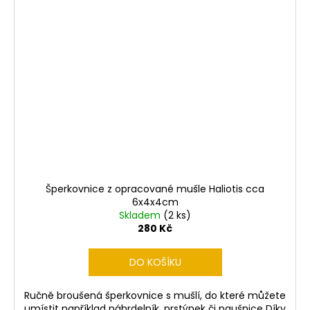
Šperkovnice z opracované mušle Haliotis cca
6x4x4cm
Skladem
(2 ks)
280 Kč
DO KOŠÍKU
Ručně broušená šperkovnice s mušlí, do které můžete
umístit například náhrdelník, prstýnek či naušnice Díky