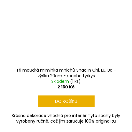
Tři moudrá miminka mnichů Shaolin Chi, Lu, Ba -
výška 20cm - roucho tyrkys
Skladem
(1 ks)
2 160 Kč
DO KOŠÍKU
Krásná dekorace vhodná pro interiér Tyto sochy byly
vyrobeny ručně, což jim zaručuje 100% originalitu