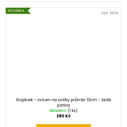
NOVINKA
Kód:
2806
Stojánek - svícen na svíčky průměr 13cm - šedá
patina
Skladem
(1 ks)
280 Kč