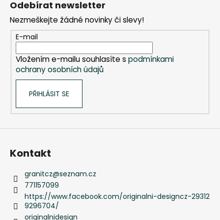
Odebírat newsletter
p
Nezmeškejte žádné novinky či slevy!
a
t
E-mail
í
Vložením e-mailu souhlasíte s
podmínkami
ochrany osobních údajů
PŘIHLÁSIT SE
Kontakt
granitcz
@
seznam.cz
771157099
https://www.facebook.com/originalni-designcz-29312
9296704/
originalnidesign