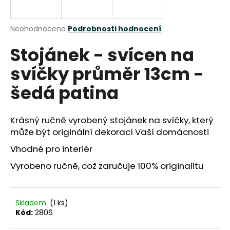
a
j
Průměrné
Neohodnoceno
Podrobnosti hodnocení
í
hodnocení
Stojánek - svícen na
produktu
t
je
?
svíčky průměr 13cm -
0,0
z
šedá patina
5
hvězdiček.
Krásný ručně vyrobený stojánek na svíčky, který
HLEDAT
může být originální dekorací Vaší domácnosti
Vhodné pro interiér
D
Vyrobeno ručně, což zaručuje 100% originalitu
o
p
o
Skladem
(1 ks)
r
Kód:
2806
u