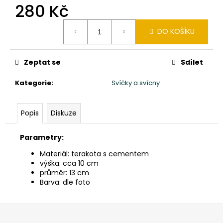
č
280 Kč
u
j
Měrná
DO KOŠÍKU
e
cena:
m
e
Zeptat se
Sdílet
Kategorie
:
Svíčky a svícny
KAMENNÁ
MISKA
-
MÝDLENKA
Popis
Diskuze
CCA
15X18CM
Parametry:
390
Kč
Materiál: terakota s cementem
výška: cca 10 cm
průměr: 13 cm
Barva: dle foto
Z
á