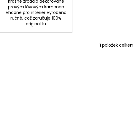
Krásné zrcadlo dekorované
pravým lávovým kamenen
Vhodné pro interiér Vyrobeno
ručně, což zaručuje 100%
originalitu
1
položek celke
O
v
l
á
d
a
c
í
p
r
v
k
y
v