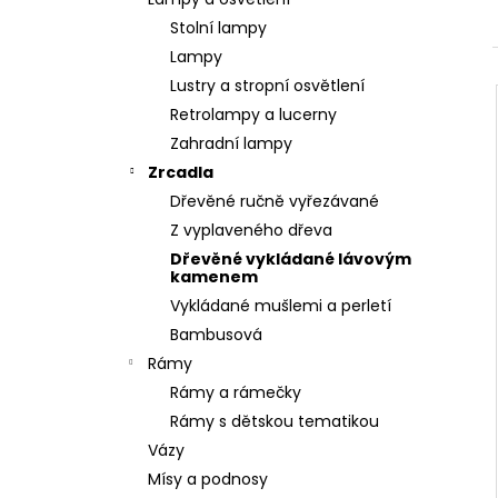
SOCHA BUDHA BUDDHA 165CM PATINA
l
DB
Stolní lampy
39 900 Kč
Lampy
Lustry a stropní osvětlení
Retrolampy a lucerny
Zahradní lampy
Zrcadla
Dřevěné ručně vyřezávané
Z vyplaveného dřeva
Dřevěné vykládané lávovým
kamenem
Vykládané mušlemi a perletí
Bambusová
Rámy
Rámy a rámečky
Rámy s dětskou tematikou
Vázy
Mísy a podnosy