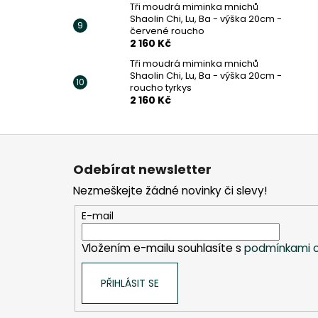
Tři moudrá miminka mnichů
Shaolin Chi, Lu, Ba - výška 20cm -
červené roucho
2 160 Kč
Tři moudrá miminka mnichů
Shaolin Chi, Lu, Ba - výška 20cm -
roucho tyrkys
2 160 Kč
Z
á
Odebírat newsletter
p
Nezmeškejte žádné novinky či slevy!
a
t
E-mail
í
Vložením e-mailu souhlasíte s
podmínkami o
PŘIHLÁSIT SE