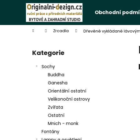
K
Přejít
na
o
Obchodní podmí
obsah
Zpět
Zpět
š
do
do
í
Domů
Zrcadla
Dřevěné vykládané lávov
k
obchodu
obchodu
P
o
Kategorie
Přeskočit
s
kategorie
t
Sochy
r
Buddha
a
Ganesha
n
Orientální ostatní
n
Velikonoční ostrovy
í
Zvířata
p
Ostatní
a
Mnich - monk
n
Fontány
e
Lampy a osvětlení