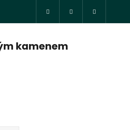
Hledat
Přihlášení
Nákupní
košík
ovým kamenem
Následující