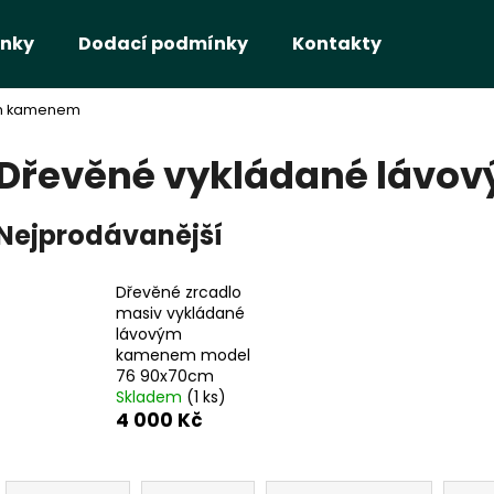
nky
Dodací podmínky
Kontakty
ým kamenem
Co potřebujete najít?
Dřevěné vykládané láv
HLEDAT
Nejprodávanější
Dřevěné zrcadlo
Doporučujeme
masiv vykládané
lávovým
kamenem model
76 90x70cm
Skladem
(1 ks)
4 000 Kč
Ř