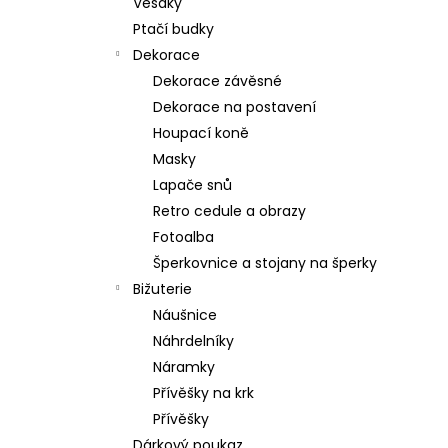
Věšáky
Ptačí budky
Dekorace
Dekorace závěsné
Dekorace na postavení
Houpací koně
Masky
Lapače snů
Retro cedule a obrazy
Fotoalba
Šperkovnice a stojany na šperky
Bižuterie
Náušnice
Náhrdelníky
Náramky
Přívěšky na krk
Přívěšky
Dárkový poukaz