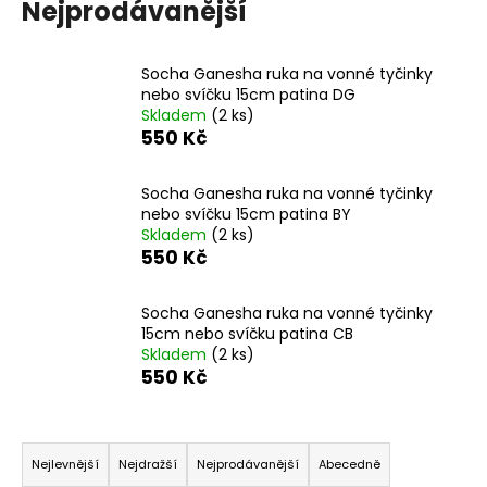
Nejprodávanější
a
j
Socha Ganesha ruka na vonné tyčinky
í
nebo svíčku 15cm patina DG
t
Skladem
(2 ks)
?
550 Kč
Socha Ganesha ruka na vonné tyčinky
nebo svíčku 15cm patina BY
Skladem
(2 ks)
HLEDAT
550 Kč
Socha Ganesha ruka na vonné tyčinky
15cm nebo svíčku patina CB
D
Skladem
(2 ks)
o
550 Kč
p
o
Ř
r
a
u
Nejlevnější
Nejdražší
Nejprodávanější
Abecedně