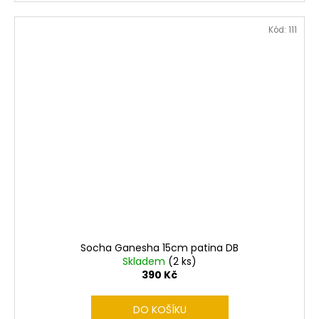
Kód:
111
Socha Ganesha 15cm patina DB
Skladem
(2 ks)
390 Kč
DO KOŠÍKU