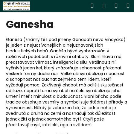
K
Přejít
Hledat
Náku
M
Přihlášen
na
o
obsah
Zpět
Zpět
košík
š
Ganesha
í
C
k
o
Ganéša (známý též pod jmeny Ganapati nevo Vinayaka)
je jeden z nejuctívanějších a nejuznávanějších
p
hinduistických bohů. Ganéša bývá vyobrazován v
o
rozličných podobách s různými atributy. Sloní hlava má
t
představovat věrnost, inteligenci a sílu. Většinou z ní
vyčnívá jeden kel, který znázorňuje schopnost překonat
ř
veškeré formy dualismus. Velké uši symbolizují moudrost
e
a schopnost naslouchat zejména těm lidem, kteří
vyžadují pomoc. Zakřivený chobot má odlišit skutečnost
b
od iluze, naproti tomu symbol na čele symbolizuje jeho
u
umění měřit minulost a budoucnost. Sloní břicho podle
j
tradice obsahuje vesmíry a symbolizuje štědrost přírody a
vyrovnanost. Někdy je zobrazen tak, že jedna noha je
e
zvednutá a druhá na zemi a naznačují tak důležitost
t
jednak žití a jednak samotného bytí. Čtyři paže
e
představují mysl, intelekt, ego a svědomí.
n