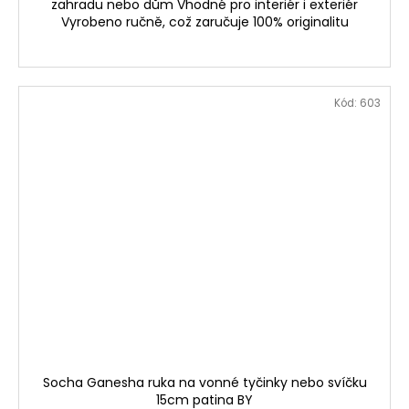
zahradu nebo dům Vhodné pro interiér i exteriér
Vyrobeno ručně, což zaručuje 100% originalitu
Kód:
603
Socha Ganesha ruka na vonné tyčinky nebo svíčku
15cm patina BY