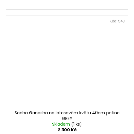
Kód:
543
Socha Ganesha na lotosovém květu 40cm patina
GREY
Skladem
(1 ks)
2 300 Kč