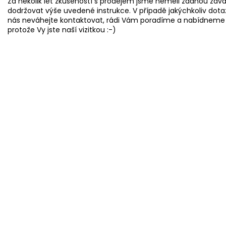
Za několik let zkušeností s prodejem jsme neměli žádnou záv
dodržovat výše uvedené instrukce. V případě jakýchkoliv dot
nás neváhejte kontaktovat, rádi Vám poradíme a nabídneme ř
protože Vy jste naší vizitkou :-)