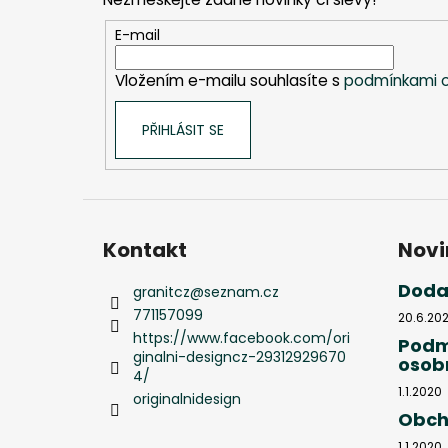
a
t
E-mail
í
Vložením e-mailu souhlasíte s
podmínkami o
PŘIHLÁSIT SE
Kontakt
Novi
Doda
granitcz
@
seznam.cz
771157099
20.6.20
https://www.facebook.com/ori
Podm
ginalni-designcz-29312929670
osob
4/
1.1.2020
originalnidesign
Obch
1.1.2020