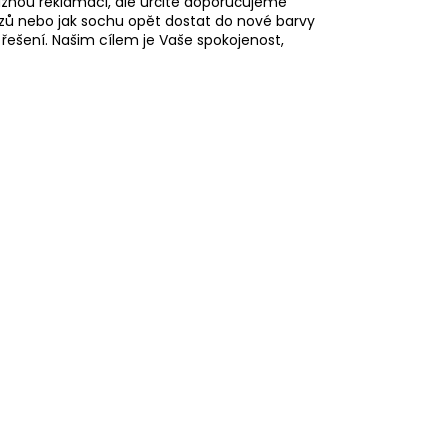
ažnou reklamaci, ale určitě doporučujeme
azů nebo jak sochu opět dostat do nové barvy
ešení. Našim cílem je Vaše spokojenost,