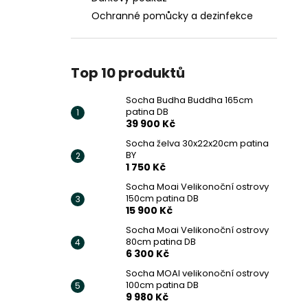
Ochranné pomůcky a dezinfekce
Top 10 produktů
Socha Budha Buddha 165cm
patina DB
39 900 Kč
Socha želva 30x22x20cm patina
BY
1 750 Kč
Socha Moai Velikonoční ostrovy
150cm patina DB
15 900 Kč
Socha Moai Velikonoční ostrovy
80cm patina DB
6 300 Kč
Socha MOAI velikonoční ostrovy
100cm patina DB
9 980 Kč