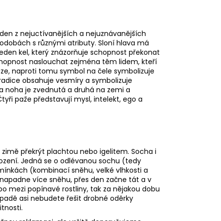
en z nejuctívanějších a nejuznávanějších
odobách s různými atributy. Sloní hlava má
á jeden kel, který znázorňuje schopnost překonat
chopnost naslouchat zejména těm lidem, kteří
uze, naproti tomu symbol na čele symbolizuje
tradice obsahuje vesmíry a symbolizuje
dna noha je zvednutá a druhá na zemi a
tyři paže představují mysl, intelekt, ego a
zimě překrýt plachtou nebo igelitem. Socha i
ození. Jedná se o odlévanou sochu (tedy
mínkách (kombinací sněhu, velké vlhkosti a
 napadne více sněhu, přes den začne tát a v
 mezi popínavé rostliny, tak za nějakou dobu
řípadě asi nebudete řešit drobné oděrky
tnosti.