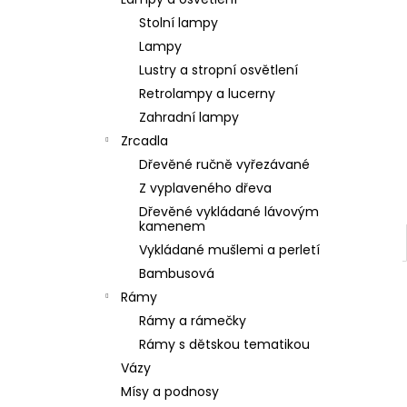
SOCHA BUDHA BUDDHA 165CM PATINA
l
DB
Stolní lampy
39 900 Kč
Lampy
Lustry a stropní osvětlení
Retrolampy a lucerny
Zahradní lampy
Zrcadla
Dřevěné ručně vyřezávané
Z vyplaveného dřeva
Dřevěné vykládané lávovým
kamenem
Vykládané mušlemi a perletí
Bambusová
Rámy
Rámy a rámečky
Rámy s dětskou tematikou
Vázy
Mísy a podnosy