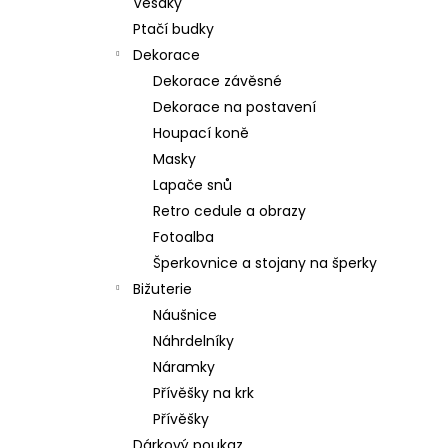
Věšáky
Ptačí budky
Dekorace
Dekorace závěsné
Dekorace na postavení
Houpací koně
Masky
Lapače snů
Retro cedule a obrazy
Fotoalba
Šperkovnice a stojany na šperky
Bižuterie
Náušnice
Náhrdelníky
Náramky
Přívěšky na krk
Přívěšky
Dárkový poukaz