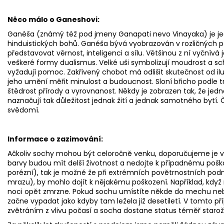
Něco málo o Ganeshovi:
Ganéša (známý též pod jmeny Ganapati nevo Vinayaka) je jed
hinduistických bohů. Ganéša bývá vyobrazován v rozličných p
představovat věrnost, inteligenci a sílu. Většinou z ní vyčnív
veškeré formy dualismus. Velké uši symbolizují moudrost a s
vyžadují pomoc. Zakřivený chobot má odlišit skutečnost od il
jeho umění měřit minulost a budoucnost. Sloní břicho podle 
štědrost přírody a vyrovnanost. Někdy je zobrazen tak, že je
naznačují tak důležitost jednak žití a jednak samotného bytí. Č
svědomí.
Informace o zazimování:
Ačkoliv sochy mohou být celoročně venku, doporučujeme je v 
barvy budou mít delší životnost a nedojte k případnému pošk
porézní), tak je možné že při extrémních povětrnostních pod
mrazu), by mohlo dojít k nějakému poškození. Například, když
noci opět zmrzne. Pokud sochu umístíte někde do mechu nebo
začne vypadat jako kdyby tam ležela již desetiletí. V tomto p
zvětráním z vlivu počasí a socha dostane status téměř staroži