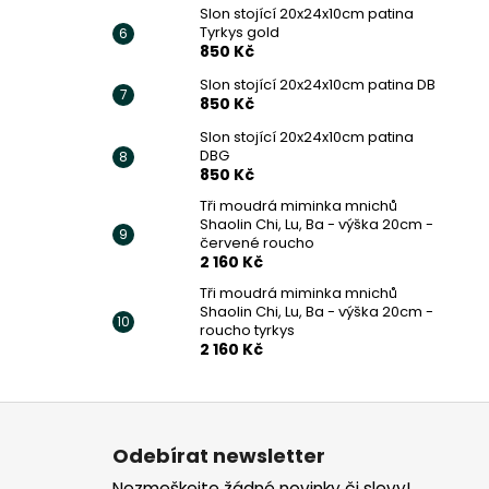
Slon stojící 20x24x10cm patina
Tyrkys gold
850 Kč
Slon stojící 20x24x10cm patina DB
850 Kč
Slon stojící 20x24x10cm patina
DBG
850 Kč
Tři moudrá miminka mnichů
Shaolin Chi, Lu, Ba - výška 20cm -
červené roucho
2 160 Kč
Tři moudrá miminka mnichů
Shaolin Chi, Lu, Ba - výška 20cm -
roucho tyrkys
2 160 Kč
Z
á
Odebírat newsletter
p
Nezmeškejte žádné novinky či slevy!