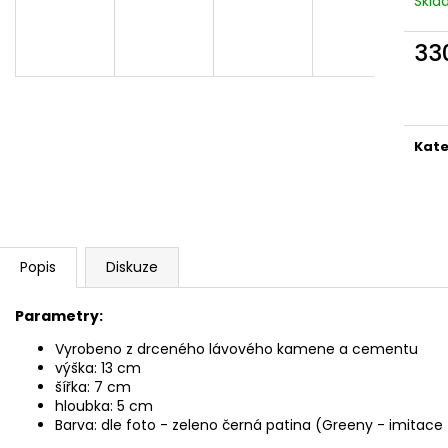
Skl
SOCHA ŽELVA 30X22X20CM PATINA BY
SOCHA MOAI VE
150CM PATINA D
1 750 Kč
33
15 900 Kč
Měr
cena
Kate
Popis
Diskuze
Parametry:
Vyrobeno z drceného lávového kamene a cementu
výška: 13 cm
šířka: 7 cm
hloubka: 5 cm
Barva: dle foto - zeleno černá
patina
(Greeny - imitace