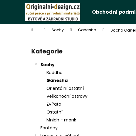
K
Přejít
na
o
Obchodní podmí
obsah
Zpět
Zpět
š
do
do
í
Domů
Sochy
Ganesha
Socha Ganes
k
obchodu
obchodu
P
o
Kategorie
Přeskočit
s
kategorie
t
Sochy
r
Buddha
a
Ganesha
n
Orientální ostatní
n
Velikonoční ostrovy
í
Zvířata
p
Ostatní
a
Mnich - monk
n
Fontány
e
Lampy a osvětlení