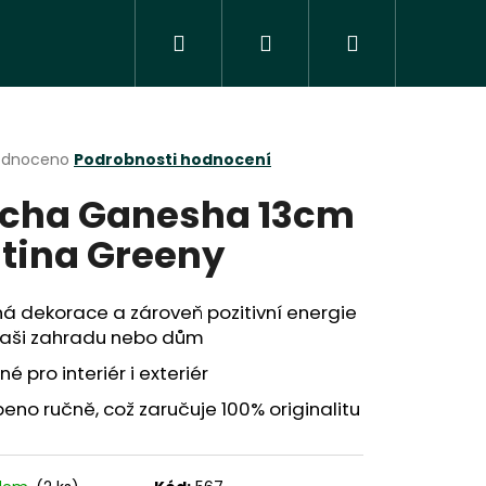
Hledat
Přihlášení
Nákupní
košík
rné
odnoceno
Podrobnosti hodnocení
cení
cha Ganesha 13cm
ktu
tina Greeny
ček.
á dekorace a zároveň pozitivní energie
Vaši zahradu nebo dům
é pro interiér i exteriér
eno ručně, což zaručuje 100% originalitu
Následující