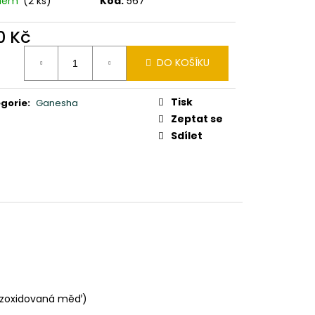
adem
(2 ks)
Kód:
567
LIKONOČNÍ OSTROVY
B
0 Kč
ná
DO KOŠÍKU
:
Tisk
gorie
:
Ganesha
Zeptat se
Sdílet
 zoxidovaná měď)