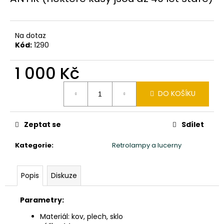
č
u
j
e
Na dotaz
m
Kód:
1290
e
1 000 Kč
TŘI
Měrná
DO KOŠÍKU
MOUDRÁ
cena:
MIMINKA
MNICHŮ
SHAOLIN
Zeptat se
Sdílet
CHI,
LU,
BA
Kategorie
:
Retrolampy a lucerny
-
VÝŠKA
20CM
Popis
Diskuze
-
ROUCHO
TYRKYS
Parametry:
2
Materiál: kov, plech, sklo
160