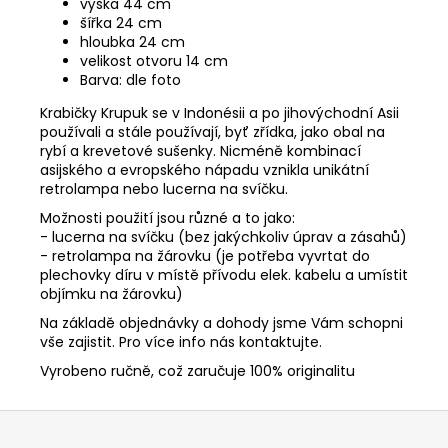
výška 44 cm
Kč
šířka 24 cm
hloubka 24 cm
velikost otvoru 14 cm
Barva: dle foto
Krabičky Krupuk se v Indonésii a po jihovýchodní Asii
používali a stále používají, byť zřídka, jako obal na
rybí a krevetové sušenky. Nicméně kombinací
asijského a evropského nápadu vznikla unikátní
retrolampa nebo lucerna na svíčku.
Možnosti použití jsou různé a to jako:
- lucerna na svíčku (bez jakýchkoliv úprav a zásahů)
- retrolampa na žárovku (je potřeba vyvrtat do
plechovky díru v místě přívodu elek. kabelu a umístit
objímku na žárovku)
Na základě objednávky a dohody jsme Vám schopni
vše zajistit. Pro více info nás kontaktujte.
Vyrobeno ručně, což zaručuje 100% originalitu
Z