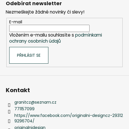
á
Odebírat newsletter
p
Nezmeškejte žádné novinky či slevy!
a
t
E-mail
í
Vložením e-mailu souhlasíte s
podmínkami
ochrany osobních údajů
PŘIHLÁSIT SE
Kontakt
granitcz
@
seznam.cz
771157099
https://www.facebook.com/originalni-designcz-29312
9296704/
originalnidesign