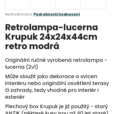
a
j
Průměrné
Neohodnoceno
Podrobnosti hodnocení
í
hodnocení
Retrolampa-lucerna
produktu
t
je
?
Krupuk 24x24x44cm
0,0
z
retro modrá
5
hvězdiček.
Originální ručně vyrobená retrolampa -
HLEDAT
lucerna (2v1)
Může sloužit jako dekorace a svícen
D
interiéru nebo originální osvětlení terasy
o
či zahrady, tedy vhodné pro interiér i
p
exteriér
o
r
Plechový box Krupuk je již použitý - starý
u
ANTIK (některé kusy jsou až 40 let staré)