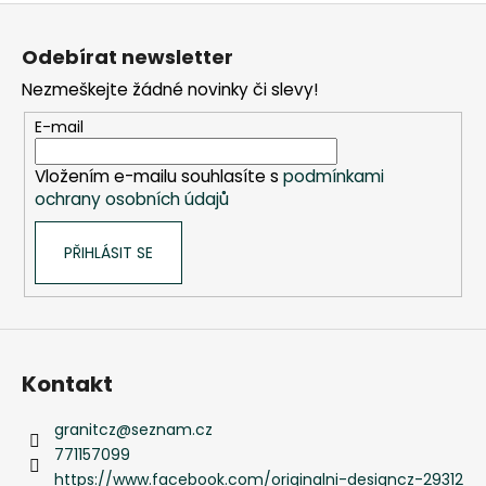
Kč
Z
á
Odebírat newsletter
p
Nezmeškejte žádné novinky či slevy!
a
t
E-mail
í
Vložením e-mailu souhlasíte s
podmínkami
ochrany osobních údajů
PŘIHLÁSIT SE
Kontakt
granitcz
@
seznam.cz
771157099
https://www.facebook.com/originalni-designcz-29312