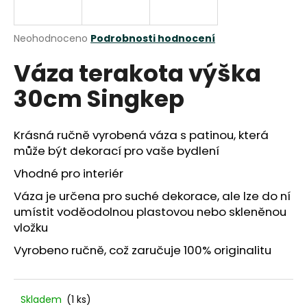
a
j
Průměrné
Neohodnoceno
Podrobnosti hodnocení
í
hodnocení
Váza terakota výška
produktu
t
je
?
30cm Singkep
0,0
z
5
hvězdiček.
Krásná ručně vyrobená váza s patinou, která
může být dekorací pro vaše bydlení
HLEDAT
Vhodné pro interiér
Váza je určena pro suché dekorace, ale lze do ní
umístit voděodolnou plastovou nebo skleněnou
D
vložku
o
p
Vyrobeno ručně, což zaručuje 100% originalitu
o
r
u
Skladem
(1 ks)