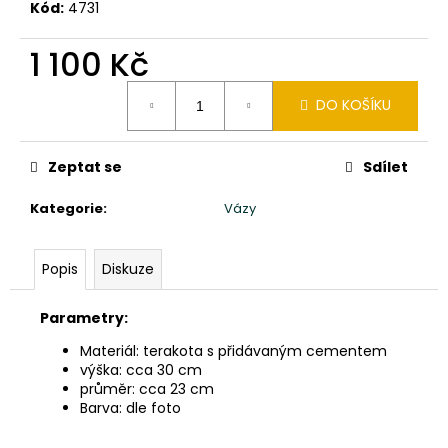
č
Kód:
4731
u
j
1 100 Kč
e
m
Měrná
DO KOŠÍKU
cena:
e
Zeptat se
Sdílet
TŘI
MOUDRÁ
MIMINKA
Kategorie
:
Vázy
MNICHŮ
SHAOLIN
CHI,
Popis
Diskuze
LU,
BA
-
Parametry:
VÝŠKA
20CM
Materiál: terakota s přidávaným cementem
-
výška: cca 30 cm
ČERVENÉ
průměr: cca 23 cm
ROUCHO
Barva: dle foto
2
160