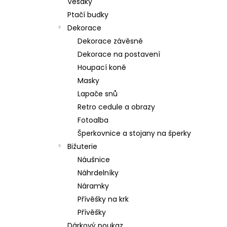
Věšáky
Ptačí budky
Dekorace
Dekorace závěsné
Dekorace na postavení
Houpací koně
Masky
Lapače snů
Retro cedule a obrazy
Fotoalba
Šperkovnice a stojany na šperky
Bižuterie
Náušnice
Náhrdelníky
Náramky
Přívěšky na krk
Přívěšky
Dárkový poukaz