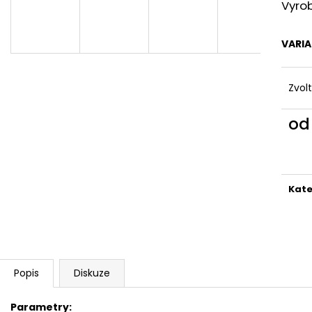
SLON STOJÍCÍ 20X24X10CM PATINA
SLON STOJÍCÍ 2
Vyrob
TYRKYS GOLD
850 Kč
850 Kč
VARI
Zvol
o
Měr
cena
Kate
Popis
Diskuze
Parametry: