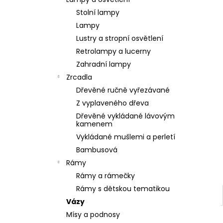
SOCHA BUDHA BUDDHA 165CM PATINA
l
DB
Stolní lampy
39 900 Kč
Lampy
Lustry a stropní osvětlení
Retrolampy a lucerny
Zahradní lampy
Zrcadla
Dřevěné ručně vyřezávané
Z vyplaveného dřeva
Dřevěné vykládané lávovým
kamenem
Vykládané mušlemi a perletí
Bambusová
Rámy
Rámy a rámečky
Rámy s dětskou tematikou
Vázy
Mísy a podnosy