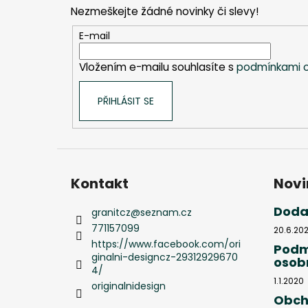
p
Nezmeškejte žádné novinky či slevy!
a
t
E-mail
í
Vložením e-mailu souhlasíte s
podmínkami o
PŘIHLÁSIT SE
Kontakt
Novi
Doda
granitcz
@
seznam.cz
771157099
20.6.20
https://www.facebook.com/ori
Podm
ginalni-designcz-29312929670
osob
4/
1.1.2020
originalnidesign
Obch