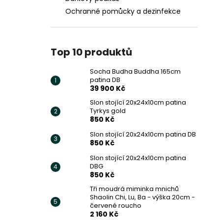
Ochranné pomůcky a dezinfekce
Top 10 produktů
Socha Budha Buddha 165cm
patina DB
39 900 Kč
Slon stojící 20x24x10cm patina
Tyrkys gold
850 Kč
Slon stojící 20x24x10cm patina DB
850 Kč
Slon stojící 20x24x10cm patina
DBG
850 Kč
Tři moudrá miminka mnichů
Shaolin Chi, Lu, Ba - výška 20cm -
červené roucho
2 160 Kč