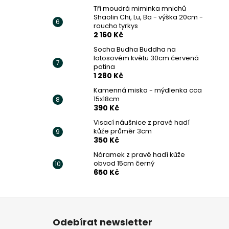
Tři moudrá miminka mnichů
Shaolin Chi, Lu, Ba - výška 20cm -
roucho tyrkys
2 160 Kč
Socha Budha Buddha na
lotosovém květu 30cm červená
patina
1 280 Kč
Kamenná miska - mýdlenka cca
15x18cm
390 Kč
Visací náušnice z pravé hadí
kůže průměr 3cm
350 Kč
Náramek z pravé hadí kůže
obvod 15cm černý
650 Kč
Z
á
Odebírat newsletter