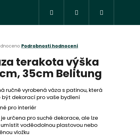
Hledat
Přihlášení
Nákupní
košík
rné
odnoceno
Podrobnosti hodnocení
cení
za terakota výška
ktu
cm, 35cm Belitung
ček.
á ručně vyrobená váza s patinou, která
 být dekorací pro vaše bydlení
é pro interiér
je určena pro suché dekorace, ale lze
Následující
í umístit voděodolnou plastovou nebo
ěnou vložku