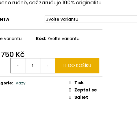
0X24X10CM PATINA DB
eno ručně, což zaručuje 100% originalitu
ANTA
te variantu
Kód:
Zvolte variantu
d
750 Kč
ná
DO KOŠÍKU
:
Tisk
gorie
:
Vázy
Zeptat se
Sdílet