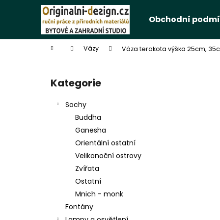
K
Přejít
na
o
Obchodní podmí
obsah
Zpět
Zpět
š
do
do
í
Domů
Vázy
Váza terakota výška 25cm, 35c
k
obchodu
obchodu
P
o
Kategorie
Přeskočit
s
kategorie
t
Sochy
r
Buddha
a
Ganesha
n
Orientální ostatní
n
Velikonoční ostrovy
í
Zvířata
p
Ostatní
a
Mnich - monk
n
Fontány
e
Lampy a osvětlení