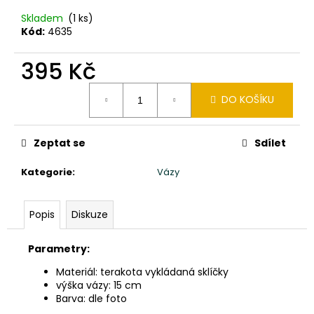
č
u
Skladem
(1 ks)
j
Kód:
4635
e
m
395 Kč
e
Měrná
DO KOŠÍKU
cena:
TŘI
MOUDRÁ
Zeptat se
Sdílet
MIMINKA
MNICHŮ
SHAOLIN
Kategorie
:
Vázy
CHI,
LU,
BA
Popis
Diskuze
-
VÝŠKA
20CM
Parametry:
-
ČERVENÉ
Materiál: terakota vykládaná sklíčky
ROUCHO
výška vázy: 15 cm
2
Barva: dle foto
160