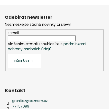
Kč
Z
á
Odebírat newsletter
p
Nezmeškejte žádné novinky či slevy!
a
t
E-mail
í
Vložením e-mailu souhlasíte s
podmínkami
ochrany osobních údajů
PŘIHLÁSIT SE
Kontakt
granitcz
@
seznam.cz
771157099