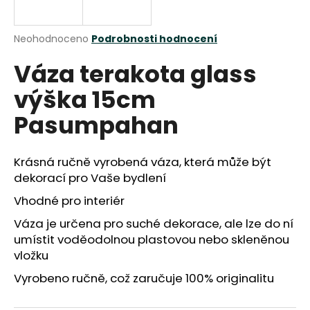
a
j
Průměrné
Neohodnoceno
Podrobnosti hodnocení
í
hodnocení
Váza terakota glass
produktu
t
je
?
výška 15cm
0,0
z
Pasumpahan
5
hvězdiček.
Krásná ručně vyrobená váza, která může být
HLEDAT
dekorací pro Vaše bydlení
Vhodné pro interiér
D
Váza je určena pro suché dekorace, ale lze do ní
o
umístit voděodolnou plastovou nebo skleněnou
p
vložku
o
Vyrobeno ručně, což zaručuje 100% originalitu
r
u