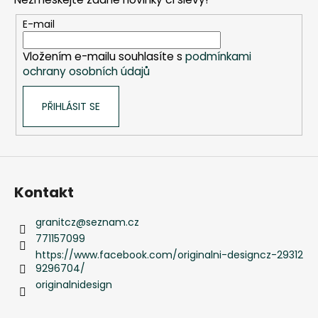
a
t
E-mail
í
Vložením e-mailu souhlasíte s
podmínkami
ochrany osobních údajů
PŘIHLÁSIT SE
Kontakt
granitcz
@
seznam.cz
771157099
https://www.facebook.com/originalni-designcz-29312
9296704/
originalnidesign