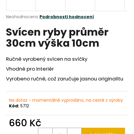
a
j
Průměrné
Neohodnoceno
Podrobnosti hodnocení
í
hodnocení
Svícen ryby průměr
produktu
t
je
?
30cm výška 10cm
0,0
z
5
hvězdiček.
Ručně vyrobený svícen na svíčky
Vhodné pro interiér
HLEDAT
Vyrobeno ručně, což zaručuje jasnou originalitu
D
Na dotaz - momentálně vyprodáno, na cestě z výroby
o
Kód:
5712
p
o
660 Kč
r
u
Měrná