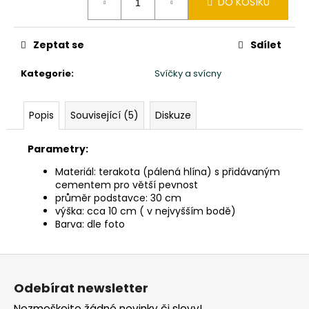
č
DO KOŠÍKU
cena:
u
j
Zeptat se
Sdílet
e
m
Kategorie
:
Svíčky a svícny
e
Popis
Související (5)
Diskuze
SOCHA
BUDHA
BUDDHA
Parametry:
165CM
PATINA
Materiál: terakota (pálená hlína) s přidávaným
DB
cementem pro větší pevnost
39
průměr podstavce: 30 cm
900
výška: cca 10 cm ( v nejvyšším bodě)
Kč
Barva: dle foto
Z
á
Odebírat newsletter
p
Nezmeškejte žádné novinky či slevy!