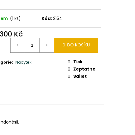
0X24X10CM PATINA DB
adem
(1 ks)
Kód:
2154
 300 Kč
ná
DO KOŠÍKU
:
Tisk
gorie
:
Nábytek
Zeptat se
Sdílet
Indonésii.