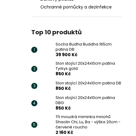
Ochranné pomůcky a dezinfekce
Top 10 produktů
Socha Budha Buddha 165cm
patina DB
39 900 Kč
Slon stojící 20x24x10cm patina
Tyrkys gold
850 Kč
Slon stojící 20x24x10cm patina DB
850 Kč
Slon stojící 20x24x10cm patina
DBG
850 Kč
Tři moudrá miminka mnichů
Shaolin Chi, Lu, Ba - výška 20cm -
červené roucho
2 160 Kč