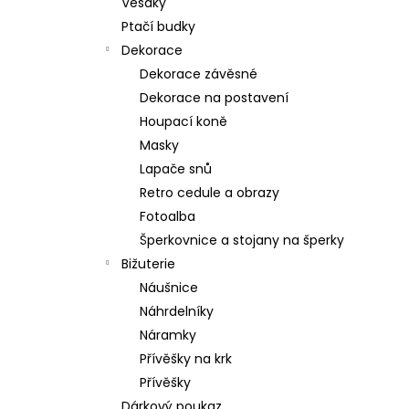
Věšáky
Ptačí budky
Dekorace
Dekorace závěsné
Dekorace na postavení
Houpací koně
Masky
Lapače snů
Retro cedule a obrazy
Fotoalba
Šperkovnice a stojany na šperky
Bižuterie
Náušnice
Náhrdelníky
Náramky
Přívěšky na krk
Přívěšky
Dárkový poukaz