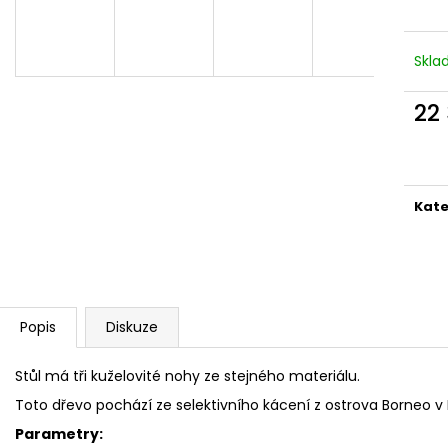
SLON STOJÍCÍ 20X24X10CM PATINA
SLON STOJÍCÍ 2
TYRKYS GOLD
850 Kč
850 Kč
Skl
22
Měr
cena
Kate
Popis
Diskuze
Stůl má tři kuželovité nohy ze stejného materiálu.
Toto dřevo pochází ze selektivního kácení z ostrova Borneo v 
Parametry: