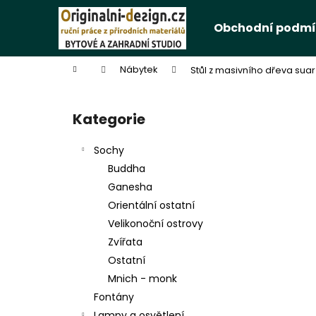
K
Přejít
na
o
Obchodní podmí
obsah
Zpět
Zpět
š
do
do
í
Domů
Nábytek
Stůl z masivního dřeva sua
k
obchodu
obchodu
P
o
Kategorie
Přeskočit
s
kategorie
t
Sochy
r
Buddha
a
Ganesha
n
Orientální ostatní
n
Velikonoční ostrovy
í
Zvířata
p
Ostatní
a
Mnich - monk
n
Fontány
e
Lampy a osvětlení