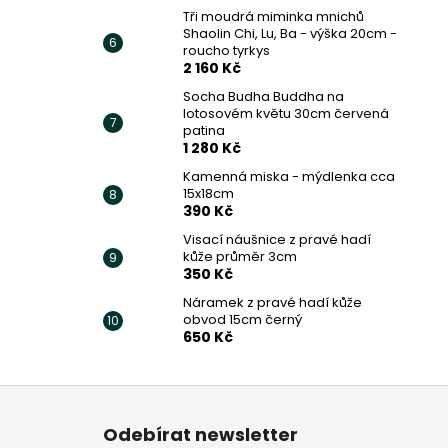
Tři moudrá miminka mnichů
Shaolin Chi, Lu, Ba - výška 20cm -
roucho tyrkys
2 160 Kč
Socha Budha Buddha na
lotosovém květu 30cm červená
patina
1 280 Kč
Kamenná miska - mýdlenka cca
15x18cm
390 Kč
Visací náušnice z pravé hadí
kůže průměr 3cm
350 Kč
Náramek z pravé hadí kůže
obvod 15cm černý
650 Kč
Z
á
Odebírat newsletter