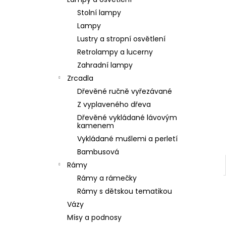
SOCHA BUDHA BUDDHA 165CM PATINA
l
DB
Stolní lampy
39 900 Kč
Lampy
Lustry a stropní osvětlení
Retrolampy a lucerny
Zahradní lampy
Zrcadla
Dřevěné ručně vyřezávané
Z vyplaveného dřeva
Dřevěné vykládané lávovým
kamenem
Vykládané mušlemi a perletí
Bambusová
Rámy
Rámy a rámečky
Rámy s dětskou tematikou
Vázy
Mísy a podnosy