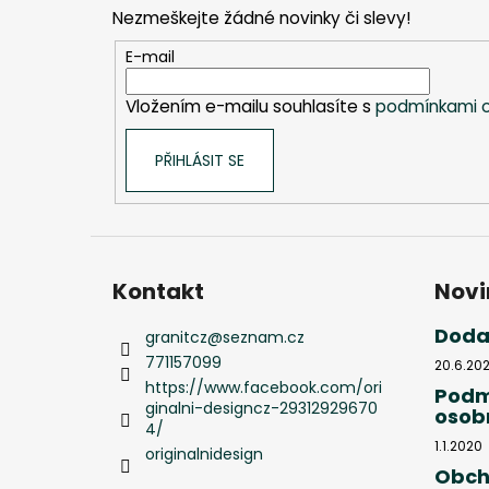
p
Nezmeškejte žádné novinky či slevy!
a
t
E-mail
í
Vložením e-mailu souhlasíte s
podmínkami o
PŘIHLÁSIT SE
Kontakt
Novi
Doda
granitcz
@
seznam.cz
771157099
20.6.20
https://www.facebook.com/ori
Podm
ginalni-designcz-29312929670
osob
4/
1.1.2020
originalnidesign
Obch