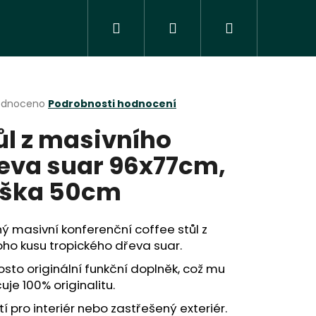
Hledat
Přihlášení
Nákupní
košík
rné
odnoceno
Podrobnosti hodnocení
cení
ůl z masivního
ktu
eva suar 96x77cm,
ška 50cm
ček.
ý masivní konferenční coffee stůl z
ho kusu tropického dřeva suar.
sto originální funkční doplněk, což mu
Následující
uje 100% originalitu.
tí pro interiér nebo zastřešený exteriér.