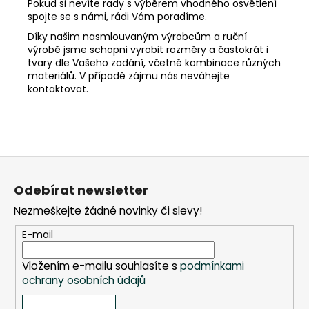
Pokud si nevíte rady s výběrem vhodného osvětlení
spojte se s námi, rádi Vám poradíme.
Díky našim nasmlouvaným výrobcům a ruční
výrobě jsme schopni vyrobit rozměry a častokrát i
tvary dle Vašeho zadání, včetně kombinace různých
materiálů. V případě zájmu nás neváhejte
kontaktovat.
Z
á
Odebírat newsletter
p
Nezmeškejte žádné novinky či slevy!
a
t
E-mail
í
Vložením e-mailu souhlasíte s
podmínkami
ochrany osobních údajů