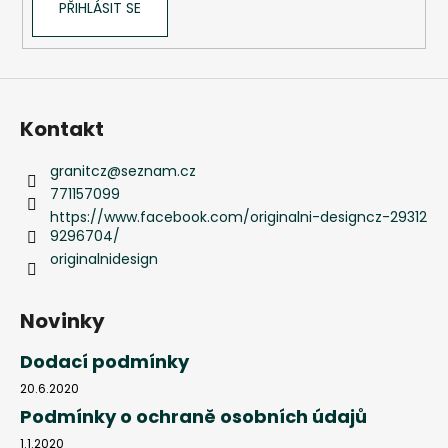
PŘIHLÁSIT SE
Kontakt
granitcz
@
seznam.cz
771157099
https://www.facebook.com/originalni-designcz-29312
9296704/
originalnidesign
Novinky
Dodací podmínky
20.6.2020
Podmínky o ochraně osobních údajů
1.1.2020