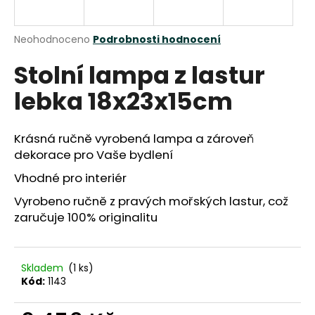
a
j
Průměrné
Neohodnoceno
Podrobnosti hodnocení
í
hodnocení
Stolní lampa z lastur
produktu
t
je
?
lebka 18x23x15cm
0,0
z
5
hvězdiček.
Krásná ručně vyrobená lampa a zároveň
dekorace pro Vaše bydlení
HLEDAT
Vhodné pro interiér
Vyrobeno ručně z pravých mořských lastur, což
zaručuje 100% originalitu
D
o
p
Skladem
(1 ks)
o
Kód:
1143
r
u