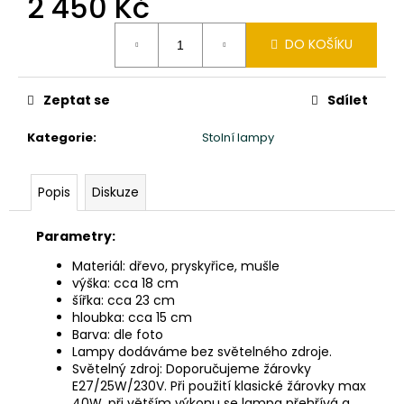
2 450 Kč
č
u
Měrná
j
DO KOŠÍKU
cena:
e
m
e
Zeptat se
Sdílet
Kategorie
:
Stolní lampy
SLON
STOJÍCÍ
20X24X10CM
Popis
Diskuze
PATINA
DB
Parametry:
850
Kč
Materiál: dřevo, pryskyřice, mušle
výška: cca 18 cm
šířka: cca 23 cm
hloubka: cca 15 cm
Barva: dle foto
Lampy dodáváme bez světelného zdroje.
Světelný zdroj: Doporučujeme žárovky
E27/25W/230V. Při použití klasické žárovky max
40W, při větším výkonu se lampa přehřívá a