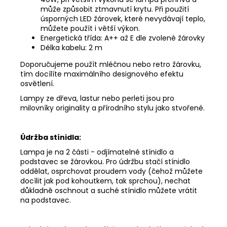
může způsobit ztmavnutí krytu. Při použití
úsporných LED žárovek, které nevydávají teplo,
můžete použít i větší výkon.
Energetická třída: A++ až E dle zvolené žárovky
Délka kabelu: 2 m
Doporučujeme použít mléčnou nebo retro žárovku,
tím docílíte maximálního designového efektu
osvětlení.
Lampy ze dřeva, lastur nebo perleti jsou pro
milovníky originality a přírodního stylu jako stvořené.
Údržba stínidla:
Lampa je na 2 části - odjímatelné stínidlo a
podstavec se žárovkou. Pro údržbu stačí stínidlo
oddělat, osprchovat proudem vody (čehož můžete
docílit jak pod kohoutkem, tak sprchou), nechat
důkladně oschnout a suché stínidlo můžete vrátit
na podstavec.