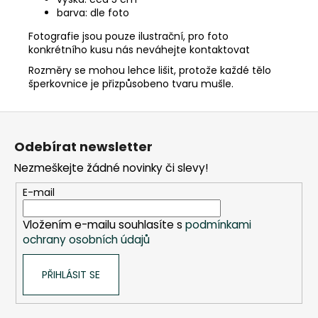
barva: dle foto
Fotografie jsou pouze ilustrační, pro foto
konkrétního kusu nás neváhejte kontaktovat
Rozměry se mohou lehce lišit, protože každé tělo
šperkovnice je přizpůsobeno tvaru mušle.
Z
á
Odebírat newsletter
p
Nezmeškejte žádné novinky či slevy!
a
t
E-mail
í
Vložením e-mailu souhlasíte s
podmínkami
ochrany osobních údajů
PŘIHLÁSIT SE