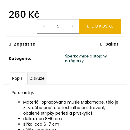
č
u
260 Kč
j
e
Měrná
m
DO KOŠÍKU
cena:
e
Zeptat se
Sdílet
SOCHA
BUDHA
Šperkovnice a stojany
Kategorie
:
BUDDHA
na šperky
NA
LOTOSOVÉM
KVĚTU
Popis
Diskuze
30CM
ČERVENÁ
PATINA
Parametry:
1
280
Materiál: opracovaná mušle Makamabe, tělo je
Kč
z tvrdého papíru a textilního polstrování,
obalené střípky perleti a pryskyřicí
délka: cca 8-10 cm
šířka: cca 6-7 cm
výška: cca 5 cm