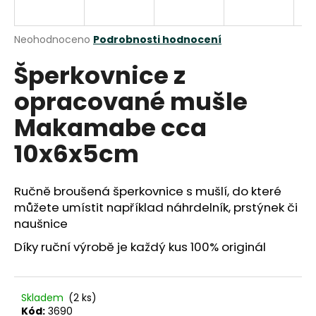
a
j
Průměrné
Neohodnoceno
Podrobnosti hodnocení
í
hodnocení
Šperkovnice z
produktu
t
je
?
opracované mušle
0,0
z
Makamabe cca
5
hvězdiček.
10x6x5cm
HLEDAT
Ručně broušená šperkovnice s mušlí, do které
můžete umístit například náhrdelník, prstýnek či
naušnice
D
o
Díky ruční výrobě je každý kus 100% originál
p
o
r
Skladem
(2 ks)
u
Kód:
3690