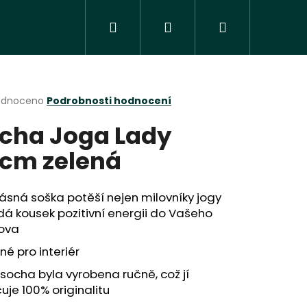
Hledat
Přihlášení
Nákupní
košík
rné
odnoceno
Podrobnosti hodnocení
cení
cha Joga Lady
ktu
cm zelená
ček.
ásná soška potěší nejen milovníky jogy
á kousek pozitivní energii do Vašeho
ova
é pro interiér
Následující
socha byla vyrobena ručně, což jí
uje 100% originalitu