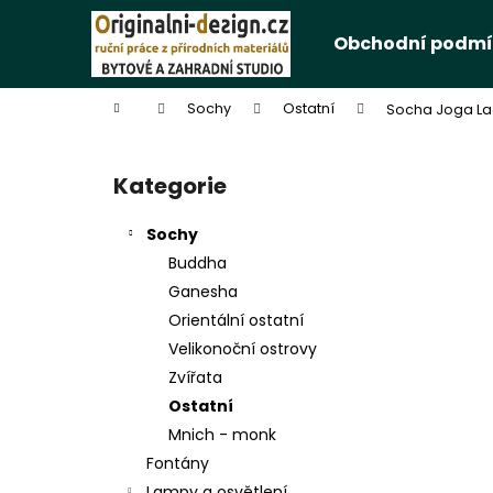
K
Přejít
na
o
Obchodní podmí
obsah
Zpět
Zpět
š
do
do
í
Domů
Sochy
Ostatní
Socha Joga La
k
obchodu
obchodu
P
o
Kategorie
Přeskočit
s
kategorie
t
Sochy
r
Buddha
a
Ganesha
n
Orientální ostatní
n
Velikonoční ostrovy
í
Zvířata
p
Ostatní
a
Mnich - monk
n
Fontány
e
Lampy a osvětlení