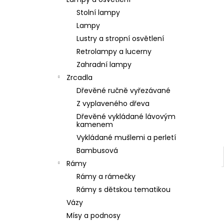
SOCHA BUDHA BUDDHA 165CM PATINA
l
DB
Stolní lampy
39 900 Kč
Lampy
Lustry a stropní osvětlení
Retrolampy a lucerny
Zahradní lampy
Zrcadla
Dřevěné ručně vyřezávané
Z vyplaveného dřeva
Dřevěné vykládané lávovým
kamenem
Vykládané mušlemi a perletí
Bambusová
Rámy
Rámy a rámečky
Rámy s dětskou tematikou
Vázy
Mísy a podnosy