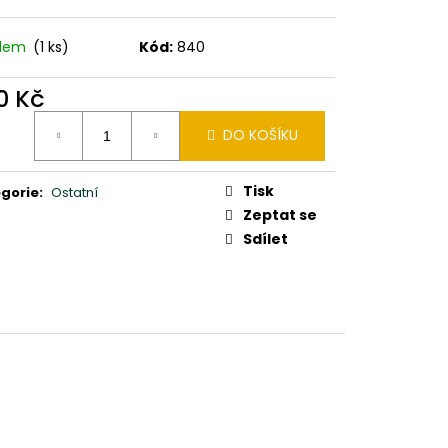
0X24X10CM PATINA DB
adem
(1 ks)
Kód:
840
0 Kč
ná
DO KOŠÍKU
:
Tisk
gorie
:
Ostatní
Zeptat se
Sdílet