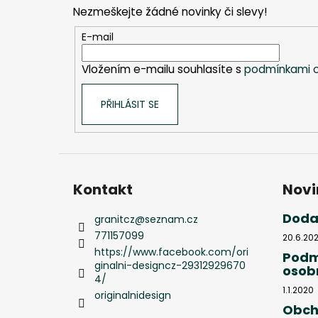
p
Nezmeškejte žádné novinky či slevy!
a
t
E-mail
í
Vložením e-mailu souhlasíte s
podmínkami o
PŘIHLÁSIT SE
Kontakt
Novi
Doda
granitcz
@
seznam.cz
771157099
20.6.20
https://www.facebook.com/ori
Podm
ginalni-designcz-29312929670
osob
4/
1.1.2020
originalnidesign
Obch