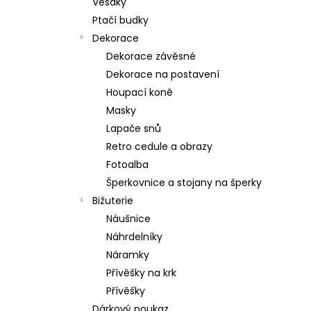
Věšáky
Ptačí budky
Dekorace
Dekorace závěsné
Dekorace na postavení
Houpací koně
Masky
Lapače snů
Retro cedule a obrazy
Fotoalba
Šperkovnice a stojany na šperky
Bižuterie
Náušnice
Náhrdelníky
Náramky
Přívěšky na krk
Přívěšky
Dárkový poukaz