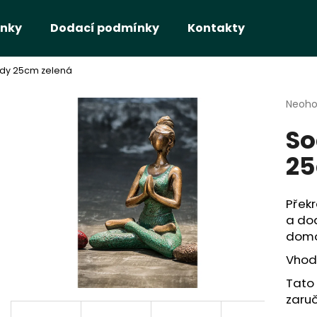
nky
Dodací podmínky
Kontakty
dy 25cm zelená
Co potřebujete najít?
Průmě
Neoh
hodno
So
produ
HLEDAT
je
25
0,0
z
5
Doporučujeme
hvězdi
Překr
a dod
dom
Vhodn
Tato 
zaruč