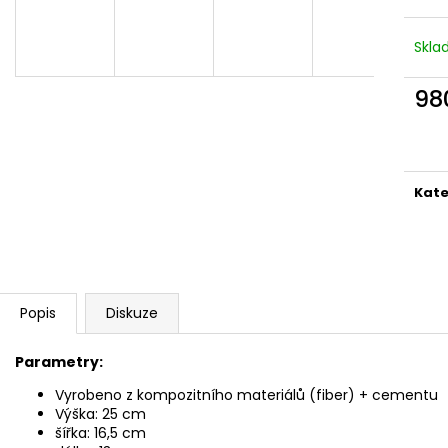
SLON STOJÍCÍ 20X24X10CM PATINA
SLON STOJÍCÍ 2
TYRKYS GOLD
850 Kč
Skl
850 Kč
98
Měr
cena
Kate
Popis
Diskuze
Parametry:
Vyrobeno z kompozitního materiálů (fiber) + cementu
Výška: 25 cm
šířka: 16,5 cm