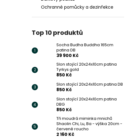
Ochranné pomůcky a dezinfekce
Top 10 produktů
Socha Budha Buddha 165cm
patina DB
39 900 Kč
Slon stojící 20x24x10cm patina
Tyrkys gold
850 Kč
Slon stojící 20x24x10cm patina DB
850 Kč
Slon stojící 20x24x10cm patina
DBG
850 Kč
Tři moudrá miminka mnichů
Shaolin Chi, Lu, Ba - výška 20cm -
červené roucho
2 160 Kč