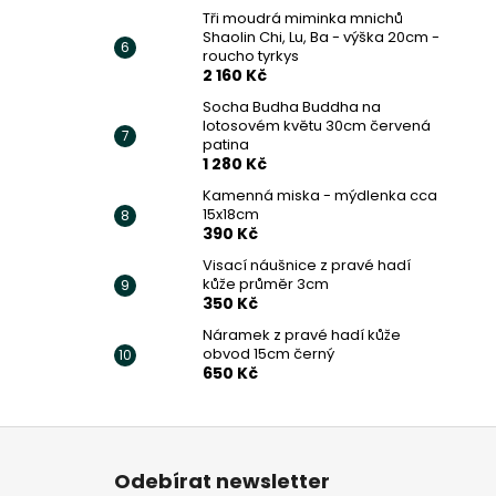
Tři moudrá miminka mnichů
Shaolin Chi, Lu, Ba - výška 20cm -
roucho tyrkys
2 160 Kč
Socha Budha Buddha na
lotosovém květu 30cm červená
patina
1 280 Kč
Kamenná miska - mýdlenka cca
15x18cm
390 Kč
Visací náušnice z pravé hadí
kůže průměr 3cm
350 Kč
Náramek z pravé hadí kůže
obvod 15cm černý
650 Kč
Z
á
Odebírat newsletter