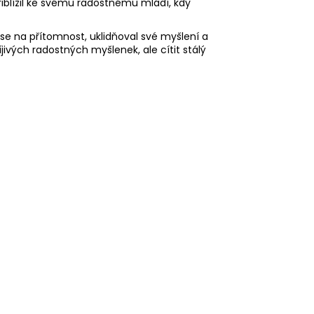
řiblížil ke svému radostnému mládí, kdy
 se na přítomnost, uklidňoval své myšlení a
jivých radostných myšlenek, ale cítit stálý