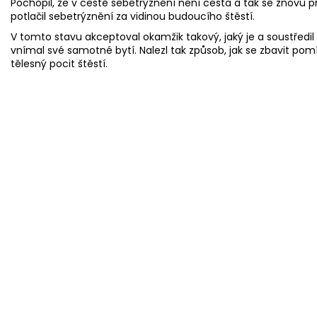
Pochopil, že v cestě sebetrýznění není cesta a tak se znovu p
potlačil sebetrýznění za vidinou budoucího štěstí.
V tomto stavu akceptoval okamžik takový, jaký je a soustředil
vnímal své samotné bytí. Nalezl tak způsob, jak se zbavit pomí
tělesný pocit štěstí.