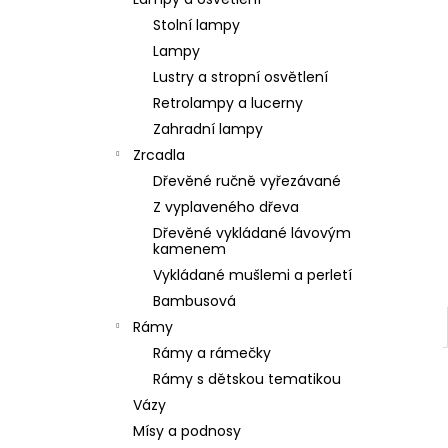
SOCHA BUDHA BUDDHA 165CM PATINA
l
DB
Stolní lampy
39 900 Kč
Lampy
Lustry a stropní osvětlení
Retrolampy a lucerny
Zahradní lampy
Zrcadla
Dřevěné ručně vyřezávané
Z vyplaveného dřeva
Dřevěné vykládané lávovým
kamenem
Vykládané mušlemi a perletí
Bambusová
Rámy
Rámy a rámečky
Rámy s dětskou tematikou
Vázy
Mísy a podnosy