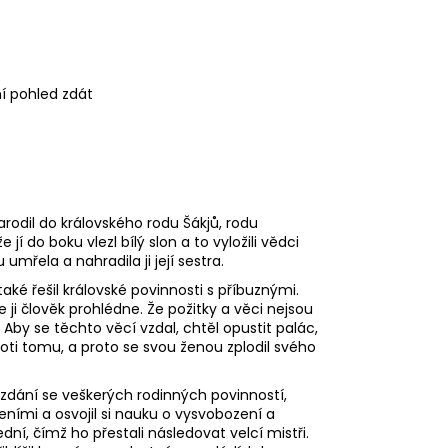
ní pohled zdát
dil do královského rodu Šákjů, rodu
í do boku vlezl bílý slon a to vyložili vědci
mřela a nahradila ji její sestra.
také řešil královské povinnosti s příbuznými.
 ji člověk prohlédne. Že požitky a věci nejsou
 Aby se těchto věcí vzdal, chtěl opustit palác,
roti tomu, a proto se svou ženou zplodil svého
vzdání se veškerých rodinných povinností,
ními a osvojil si nauku o vysvobození a
ní, čímž ho přestali následovat velcí mistři.