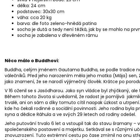
délka: 24 cm
podstavec: 30x30 cm
váha: cca 20 kg
barva: dle foto zeleno-hnědá patina
socha je dutá a tedy není těžká, jak by se mohlo na prv
socha je zabalena v dřevěném rámu
Něco málo o Buddhovi:
Buddha, celým jménem Gautama Buddha, se podle tradice naro
válečníků. Před jeho narozením měla jeho matka (Mája) sen, že j
jako znamení, že se narodí výjimečný člověk. Krátce po porodu u
V 16 oženil se s Jasódharou. Jako syn vládce byl zhýčkaný, ale 
Během tohoto života si uvědomil, že radost je pomíjivá jakmile
trvalé, ani on sám a díky tomuto cítil naopak úzkost a utrpení.
kde ho čekali rodinné a sociální povinnosti. Jeho rodina byla p
syna a dědice Ráhula a ve svých 29 letech od rodiny odešel.
Jeho putování trvalo 6 let a vstoupil tak do stavu šramany – 
společenského postavení a majetku. Setkával se s různými uče
znovuzrození. Tuto extrémní cestu po čase zmírnil na onu střed