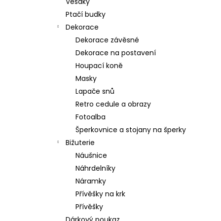
Věšáky
Ptačí budky
Dekorace
Dekorace závěsné
Dekorace na postavení
Houpací koně
Masky
Lapače snů
Retro cedule a obrazy
Fotoalba
Šperkovnice a stojany na šperky
Bižuterie
Náušnice
Náhrdelníky
Náramky
Přívěšky na krk
Přívěšky
Dárkový poukaz