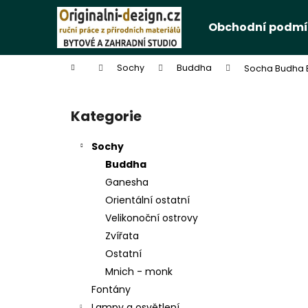
K
Přejít
na
o
Obchodní podmí
obsah
Zpět
Zpět
š
do
do
í
Domů
Sochy
Buddha
Socha Budha B
k
obchodu
obchodu
P
o
Kategorie
Přeskočit
s
kategorie
t
Sochy
r
Buddha
a
Ganesha
n
Orientální ostatní
n
Velikonoční ostrovy
í
Zvířata
p
Ostatní
a
Mnich - monk
n
Fontány
e
Lampy a osvětlení