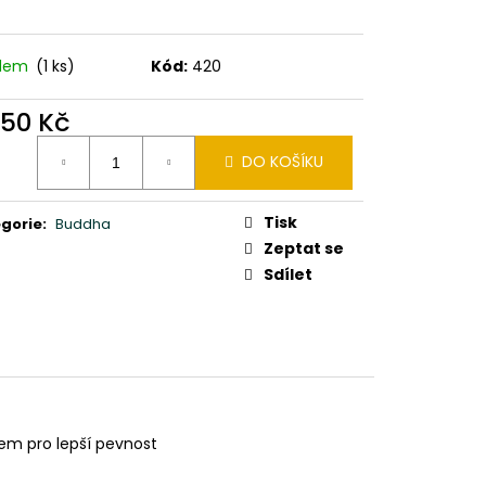
0X24X10CM PATINA DB
adem
(1 ks)
Kód:
420
350 Kč
ná
DO KOŠÍKU
:
Tisk
gorie
:
Buddha
Zeptat se
Sdílet
em pro lepší pevnost