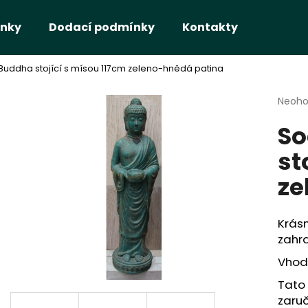
nky
Dodací podmínky
Kontakty
uddha stojící s mísou 117cm zeleno-hnědá patina
Co potřebujete najít?
Průmě
Neoh
hodno
So
produ
HLEDAT
je
st
0,0
z
ze
5
Doporučujeme
hvězdi
Krásn
zahr
Vhodn
Tato 
zaruč