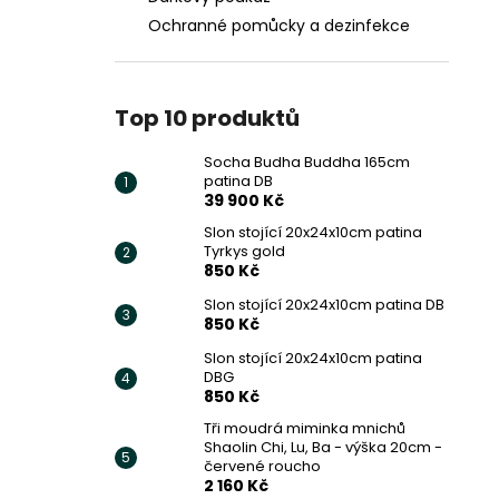
Ochranné pomůcky a dezinfekce
Top 10 produktů
Socha Budha Buddha 165cm
patina DB
39 900 Kč
Slon stojící 20x24x10cm patina
Tyrkys gold
850 Kč
Slon stojící 20x24x10cm patina DB
850 Kč
Slon stojící 20x24x10cm patina
DBG
850 Kč
Tři moudrá miminka mnichů
Shaolin Chi, Lu, Ba - výška 20cm -
červené roucho
2 160 Kč