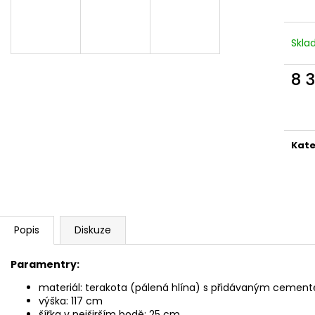
SLON STOJÍCÍ 20X24X10CM PATINA
SLON STOJÍCÍ 2
TYRKYS GOLD
850 Kč
850 Kč
Skl
8 
Měr
cena
Kate
Popis
Diskuze
Paramentry:
materiál: terakota (pálená hlína) s přidávaným cement
výška: 117 cm
šířka v nejširším bodě: 25 cm