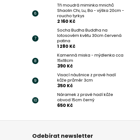
Tři moudrá miminka mnichů
Shaolin Chi, Lu, Ba - výška 20cm -
roucho tyrkys
2 160 Kč
Socha Budha Buddha na
lotosovém květu 30cm červená
patina
1 280 Kč
Kamenná miska - mýdlenka cca
15x18cm
390 Kč
Visací náušnice z pravé hadí
kůže průměr 3cm
350 Kč
Náramek z pravé hadí kůže
obvod 15cm černý
650 Kč
Z
á
Odebírat newsletter