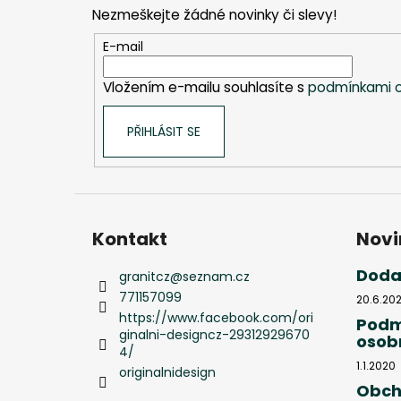
p
Nezmeškejte žádné novinky či slevy!
a
t
E-mail
í
Vložením e-mailu souhlasíte s
podmínkami o
PŘIHLÁSIT SE
Kontakt
Novi
Doda
granitcz
@
seznam.cz
771157099
20.6.20
https://www.facebook.com/ori
Podm
ginalni-designcz-29312929670
osob
4/
1.1.2020
originalnidesign
Obch