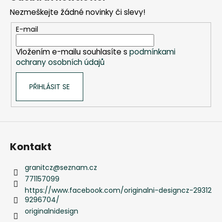
p
Nezmeškejte žádné novinky či slevy!
a
t
E-mail
í
Vložením e-mailu souhlasíte s
podmínkami
ochrany osobních údajů
PŘIHLÁSIT SE
Kontakt
granitcz
@
seznam.cz
771157099
https://www.facebook.com/originalni-designcz-29312
9296704/
originalnidesign