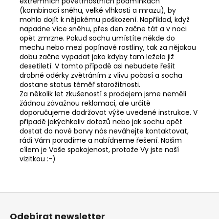
extrémních povětrnostních podmínkách
(kombinací sněhu, velké vlhkosti a mrazu), by
mohlo dojít k nějakému poškození. Například, když
napadne více sněhu, přes den začne tát a v noci
opět zmrzne. Pokud sochu umístíte někde do
mechu nebo mezi popínavé rostliny, tak za nějakou
dobu začne vypadat jako kdyby tam ležela již
desetiletí. V tomto případě asi nebudete řešit
drobné oděrky zvětráním z vlivu počasí a socha
dostane status téměř starožitnosti.
Za několik let zkušeností s prodejem jsme neměli
žádnou závažnou reklamaci, ale určitě
doporučujeme dodržovat výše uvedené instrukce. V
případě jakýchkoliv dotazů nebo jak sochu opět
dostat do nové barvy nás neváhejte kontaktovat,
rádi Vám poradíme a nabídneme řešení. Našim
cílem je Vaše spokojenost, protože Vy jste naší
vizitkou :-)
Z
á
Odebírat newsletter