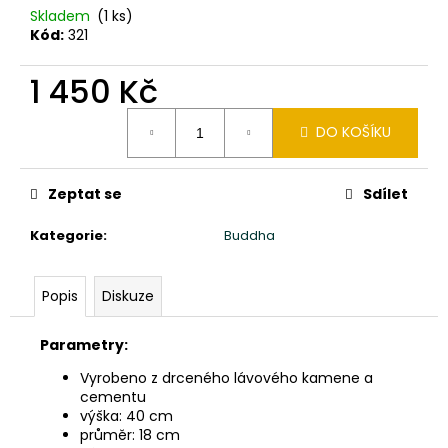
č
Skladem
(1 ks)
u
Kód:
321
j
e
1 450 Kč
m
e
Měrná
DO KOŠÍKU
cena:
SLON
STOJÍCÍ
Zeptat se
Sdílet
20X24X10CM
PATINA
Kategorie
:
Buddha
DB
850
Kč
Popis
Diskuze
Parametry:
Vyrobeno z drceného lávového kamene a
cementu
výška: 40 cm
průměr: 18 cm