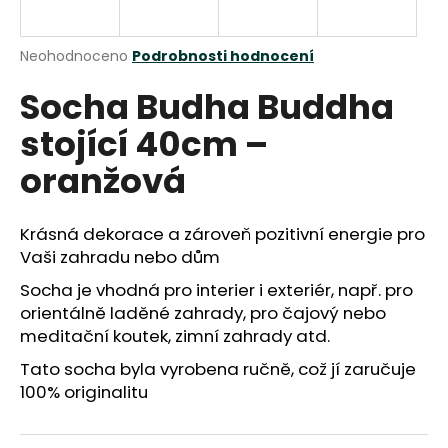
a
j
Průměrné
Neohodnoceno
Podrobnosti hodnocení
í
hodnocení
Socha Budha Buddha
produktu
t
je
?
stojící 40cm –
0,0
z
oranžová
5
hvězdiček.
Krásná dekorace a zároveň pozitivní energie pro
HLEDAT
Vaši zahradu nebo dům
Socha je vhodná pro interier i exteriér, např. pro
orientálně laděné zahrady, pro čajový nebo
D
meditační koutek, zimní zahrady atd.
o
p
Tato socha byla vyrobena ručně, což jí zaručuje
o
100% originalitu
r
u