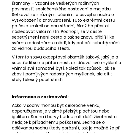
šramany – vzdání se veškerých rodinných
povinností, společenského postavení a majetku.
Setkával se s různými učeními a osvojil si nauku o
vysvobození a znovuzrození. Tuto extrémní cestu
po čase zmírnil na onu střední, čímž ho přestali
následovat velcí mistři. Pochopil, že v cestě
sebetrýznění není cesta a tak se znovu přiblížil ke
svému radostnému mládí, kdy potlačil sebetrýznění
za vidinou budoucího štěstí.
V tomto stavu akceptoval okamžik takový, jaký je a
soustředil se na přítomnost, uklidňoval své myšlení a
vnímal své samotné bytí. Nalezl tak způsob, jak se
zbavit pomíjivých radostných myšlenek, ale cítit
stálý tělesný pocit štěstí.
Informace o zazimování:
Ačkoliv sochy mohou být celoročně venku,
doporučujeme je v zimě překrýt plachtou nebo
igelitem. Socha i barvy budou mít delší životnost a
nedojte k případnému poškození. Jedná se o
odlévanou sochu (tedy porézní), tak je možné že při