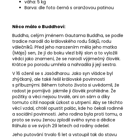
váha: 5 kg
Barva: dle foto černá s oranžovou patinou
Něco málo o Buddhovi:
Buddha, celým jménem Gautama Buddha, se podle
tradice narodil do královského rodu Šákjů, rodu
válečníků. Před jeho narozením měla jeho matka
(Mája) sen, že jí do boku vlezl bílý slon a to vyložili
vědci jako znamení, že se narodí výjimečný člověk.
Krátce po porodu umřela a nahradila ji její sestra.
V 16 oženil se s Jasódharou. Jako syn vládce byl
zhýčkaný, ale také řešil královské povinnosti
s příbuznými. Během tohoto života si uvědomil, že
radost je pomíjivá jakmile ji člověk prohlédne. Že
požitky a věci nejsou trvalé, ani on sám a díky
tomuto cítil naopak úzkost a utrpení. Aby se těchto
věcí vzdal, chtěl opustit palác, kde ho čekali rodinné
a sociální povinnosti. Jeho rodina byla proti tomu, a
proto se svou ženou zplodil svého syna a dědice
Ráhula a ve svých 29 letech od rodiny odešel.
Jeho putování trvalo 6 let a vstoupil tak do stavu