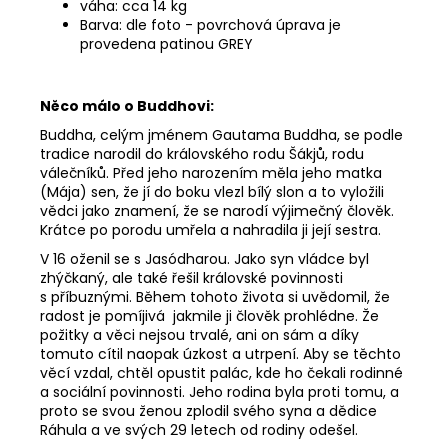
váha: cca 14 kg
Barva: dle foto - povrchová úprava je
provedena patinou GREY
Něco málo o Buddhovi:
Buddha, celým jménem Gautama Buddha, se podle
tradice narodil do královského rodu Šákjů, rodu
válečníků. Před jeho narozením měla jeho matka
(Mája) sen, že jí do boku vlezl bílý slon a to vyložili
vědci jako znamení, že se narodí výjimečný člověk.
Krátce po porodu umřela a nahradila ji její sestra.
V 16 oženil se s Jasódharou. Jako syn vládce byl
zhýčkaný, ale také řešil královské povinnosti
s příbuznými. Během tohoto života si uvědomil, že
radost je pomíjivá jakmile ji člověk prohlédne. Že
požitky a věci nejsou trvalé, ani on sám a díky
tomuto cítil naopak úzkost a utrpení. Aby se těchto
věcí vzdal, chtěl opustit palác, kde ho čekali rodinné
a sociální povinnosti. Jeho rodina byla proti tomu, a
proto se svou ženou zplodil svého syna a dědice
Ráhula a ve svých 29 letech od rodiny odešel.