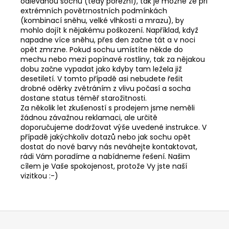
odlévanou sochu (tedy porézní), tak je možné že při
extrémních povětrnostních podmínkách
(kombinací sněhu, velké vlhkosti a mrazu), by
mohlo dojít k nějakému poškození. Například, když
napadne více sněhu, přes den začne tát a v noci
opět zmrzne. Pokud sochu umístíte někde do
mechu nebo mezi popínavé rostliny, tak za nějakou
dobu začne vypadat jako kdyby tam ležela již
desetiletí. V tomto případě asi nebudete řešit
drobné oděrky zvětráním z vlivu počasí a socha
dostane status téměř starožitnosti.
Za několik let zkušeností s prodejem jsme neměli
žádnou závažnou reklamaci, ale určitě
doporučujeme dodržovat výše uvedené instrukce. V
případě jakýchkoliv dotazů nebo jak sochu opět
dostat do nové barvy nás neváhejte kontaktovat,
rádi Vám poradíme a nabídneme řešení. Našim
cílem je Vaše spokojenost, protože Vy jste naší
vizitkou :-)
Z