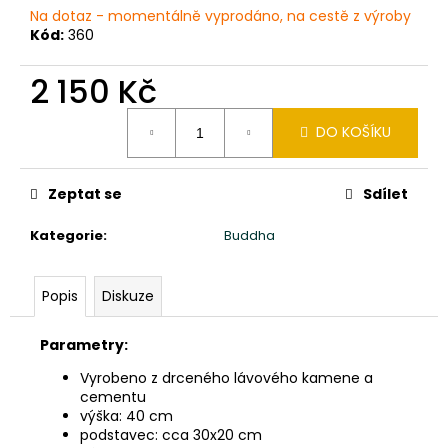
č
Na dotaz - momentálně vyprodáno, na cestě z výroby
u
Kód:
360
j
e
2 150 Kč
m
e
Měrná
DO KOŠÍKU
cena:
VISACÍ
NÁUŠNICE
Zeptat se
Sdílet
Z
PRAVÉ
Kategorie
:
Buddha
HADÍ
KŮŽE
PRŮMĚR
3CM
Popis
Diskuze
350
Kč
Parametry:
Vyrobeno z drceného lávového kamene a
cementu
výška: 40 cm
podstavec: cca 30x20 cm