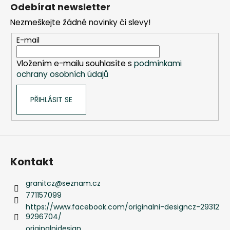
á
Odebírat newsletter
p
Nezmeškejte žádné novinky či slevy!
a
t
E-mail
í
Vložením e-mailu souhlasíte s
podmínkami
ochrany osobních údajů
PŘIHLÁSIT SE
Kontakt
granitcz
@
seznam.cz
771157099
https://www.facebook.com/originalni-designcz-29312
9296704/
originalnidesign