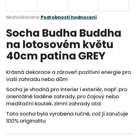
a
j
Průměrné
Neohodnoceno
Podrobnosti hodnocení
í
hodnocení
Socha Budha Buddha
produktu
t
je
?
na lotosovém květu
0,0
z
40cm patina GREY
5
hvězdiček.
Krásná dekorace a zároveň pozitivní energie pro
HLEDAT
Vaši zahradu nebo dům
Socha je vhodná pro interier i exteriér, např. pro
orientálně laděné zahrady, pro čajový nebo
D
meditační koutek, zimní zahrady atd.
o
p
Tato socha byla vyrobena ručně, což jí zaručuje
o
100% originalitu
r
u