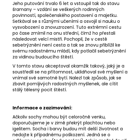
Jeho putování trvalo 6 let a vstoupil tak do stavu
šramany – vzdání se veškerých rodinných
povinností, společenského postavení a majetku.
Setkával se s různými učeními a osvojil si nauku o
vysvobození a znovuzrození. Tuto extrémní cestu
po čase zmírnil na onu střední, čímž ho přestali
následovat velcí mistři. Pochopil, že v cestě
sebetrýznění není cesta a tak se znovu přiblížil ke
svému radostnému mládí, kdy potlačil sebetrýznění
za vidinou budoucího štěstí.
V tomto stavu akceptoval okamžik takový, jaký je a
soustředil se na přítomnost, uklidňoval své myšlení a
vnímal své samotné bytí. Nalezl tak způsob, jak se
zbavit pomíjivých radostných myšlenek, ale cítit
stálý tělesný pocit štěstí.
Informace o zazimování:
Ačkoliv sochy mohou být celoročně venku,
doporučujeme je v zimě překrýt plachtou nebo
igelitem. Socha i barvy budou mít delší životnost a
nedojte k případnému poškození. Jedná se o