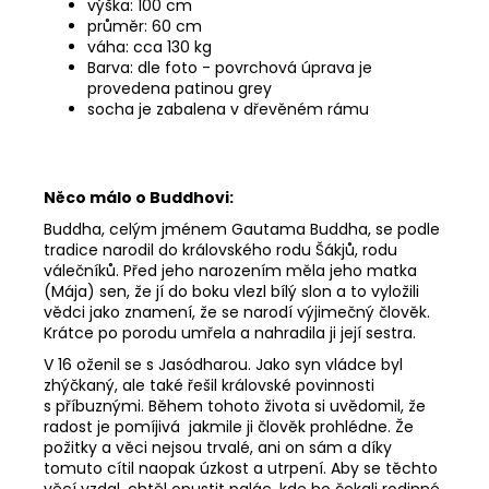
výška: 100 cm
průměr: 60 cm
váha: cca 130 kg
Barva: dle foto - povrchová úprava je
provedena patinou grey
socha je zabalena v dřevěném rámu
Něco málo o Buddhovi:
Buddha, celým jménem Gautama Buddha, se podle
tradice narodil do královského rodu Šákjů, rodu
válečníků. Před jeho narozením měla jeho matka
(Mája) sen, že jí do boku vlezl bílý slon a to vyložili
vědci jako znamení, že se narodí výjimečný člověk.
Krátce po porodu umřela a nahradila ji její sestra.
V 16 oženil se s Jasódharou. Jako syn vládce byl
zhýčkaný, ale také řešil královské povinnosti
s příbuznými. Během tohoto života si uvědomil, že
radost je pomíjivá jakmile ji člověk prohlédne. Že
požitky a věci nejsou trvalé, ani on sám a díky
tomuto cítil naopak úzkost a utrpení. Aby se těchto
věcí vzdal, chtěl opustit palác, kde ho čekali rodinné