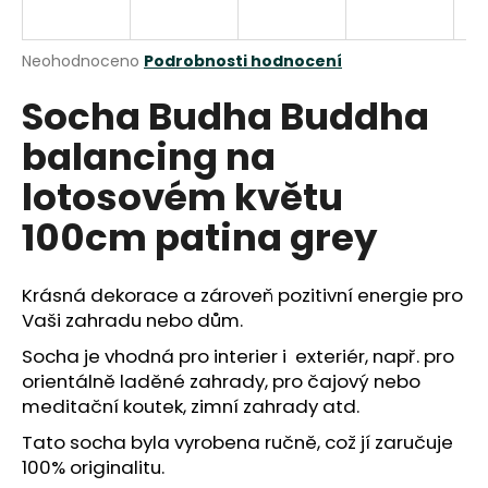
a
j
Průměrné
Neohodnoceno
Podrobnosti hodnocení
í
hodnocení
Socha Budha Buddha
produktu
t
je
?
balancing na
0,0
z
lotosovém květu
5
hvězdiček.
100cm patina grey
HLEDAT
Krásná dekorace a zároveň pozitivní energie pro
Vaši zahradu nebo dům.
D
Socha je vhodná pro interier i exteriér, např. pro
o
orientálně laděné zahrady, pro čajový nebo
p
meditační koutek, zimní zahrady atd.
o
r
Tato socha byla vyrobena ručně, což jí zaručuje
u
100% originalitu.