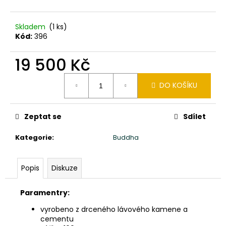
č
u
j
Skladem
(1 ks)
e
Kód:
396
m
e
19 500 Kč
Měrná
DO KOŠÍKU
SLON
cena:
STOJÍCÍ
20X24X10CM
PATINA
Zeptat se
Sdílet
DB
850
Kategorie
:
Buddha
Kč
Popis
Diskuze
Paramentry:
vyrobeno z drceného lávového kamene a
cementu