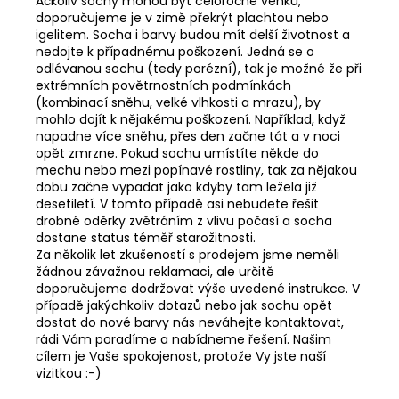
Ačkoliv sochy mohou být celoročně venku,
doporučujeme je v zimě překrýt plachtou nebo
igelitem. Socha i barvy budou mít delší životnost a
nedojte k případnému poškození. Jedná se o
odlévanou sochu (tedy porézní), tak je možné že při
extrémních povětrnostních podmínkách
(kombinací sněhu, velké vlhkosti a mrazu), by
mohlo dojít k nějakému poškození. Například, když
napadne více sněhu, přes den začne tát a v noci
opět zmrzne. Pokud sochu umístíte někde do
mechu nebo mezi popínavé rostliny, tak za nějakou
dobu začne vypadat jako kdyby tam ležela již
desetiletí. V tomto případě asi nebudete řešit
drobné oděrky zvětráním z vlivu počasí a socha
dostane status téměř starožitnosti.
Za několik let zkušeností s prodejem jsme neměli
žádnou závažnou reklamaci, ale určitě
doporučujeme dodržovat výše uvedené instrukce. V
případě jakýchkoliv dotazů nebo jak sochu opět
dostat do nové barvy nás neváhejte kontaktovat,
rádi Vám poradíme a nabídneme řešení. Našim
cílem je Vaše spokojenost, protože Vy jste naší
vizitkou :-)