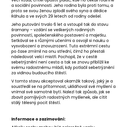
a sociální povinnosti. Jeho rodina byla proti tomu, a
proto se svou ženou zplodil svého syna a dědice
Ráhula a ve svých 29 letech od rodiny odešel.
Jeho putování trvalo 6 let a vstoupil tak do stavu
šramany – vzdání se veškerých rodinných
povinností, společenského postavení a majetku.
Setkával se s různými učeními a osvojil si nauku o
vysvobození a znovuzrození. Tuto extrémní cestu
po čase zmírnil na onu střední, čímž ho přestali
následovat velcí mistři. Pochopil, že v cestě
sebetrýznění není cesta a tak se znovu přiblížil ke
svému radostnému mládí, kdy potlačil sebetrýznění
za vidinou budoucího štěstí.
V tomto stavu akceptoval okamžik takový, jaký je a
soustředil se na přítomnost, uklidňoval své myšlení a
vnímal své samotné bytí. Nalezl tak způsob, jak se
zbavit pomíjivých radostných myšlenek, ale cítit
stálý tělesný pocit štěstí.
Informace o zazimování: