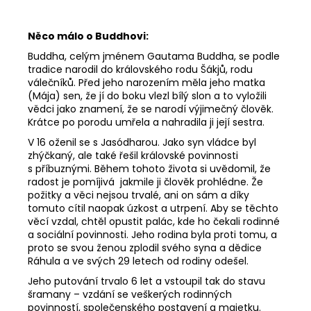
Něco málo o Buddhovi:
Buddha, celým jménem Gautama Buddha, se podle
tradice narodil do královského rodu Šákjů, rodu
válečníků. Před jeho narozením měla jeho matka
(Mája) sen, že jí do boku vlezl bílý slon a to vyložili
vědci jako znamení, že se narodí výjimečný člověk.
Krátce po porodu umřela a nahradila ji její sestra.
V 16 oženil se s Jasódharou. Jako syn vládce byl
zhýčkaný, ale také řešil královské povinnosti
s příbuznými. Během tohoto života si uvědomil, že
radost je pomíjivá jakmile ji člověk prohlédne. Že
požitky a věci nejsou trvalé, ani on sám a díky
tomuto cítil naopak úzkost a utrpení. Aby se těchto
věcí vzdal, chtěl opustit palác, kde ho čekali rodinné
a sociální povinnosti. Jeho rodina byla proti tomu, a
proto se svou ženou zplodil svého syna a dědice
Ráhula a ve svých 29 letech od rodiny odešel.
Jeho putování trvalo 6 let a vstoupil tak do stavu
šramany – vzdání se veškerých rodinných
povinností, společenského postavení a majetku.