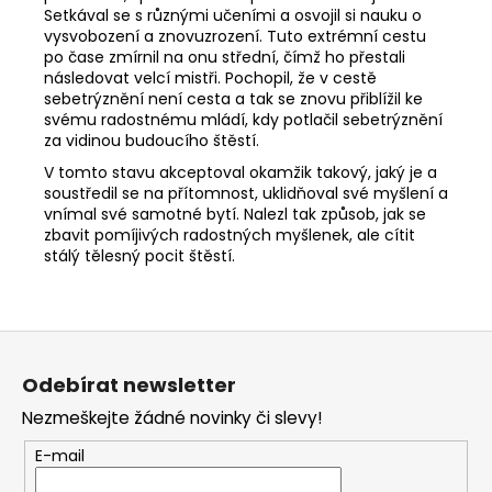
Setkával se s různými učeními a osvojil si nauku o
vysvobození a znovuzrození. Tuto extrémní cestu
po čase zmírnil na onu střední, čímž ho přestali
následovat velcí mistři. Pochopil, že v cestě
sebetrýznění není cesta a tak se znovu přiblížil ke
svému radostnému mládí, kdy potlačil sebetrýznění
za vidinou budoucího štěstí.
V tomto stavu akceptoval okamžik takový, jaký je a
soustředil se na přítomnost, uklidňoval své myšlení a
vnímal své samotné bytí. Nalezl tak způsob, jak se
zbavit pomíjivých radostných myšlenek, ale cítit
stálý tělesný pocit štěstí.
Z
á
Odebírat newsletter
p
Nezmeškejte žádné novinky či slevy!
a
t
E-mail
í