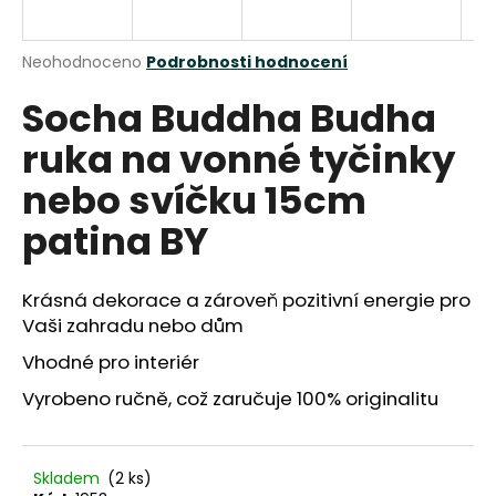
a
j
Průměrné
Neohodnoceno
Podrobnosti hodnocení
í
hodnocení
Socha Buddha Budha
produktu
t
je
?
ruka na vonné tyčinky
0,0
z
nebo svíčku 15cm
5
hvězdiček.
patina BY
HLEDAT
Krásná dekorace a zároveň pozitivní energie pro
Vaši zahradu nebo dům
D
Vhodné pro interiér
o
Vyrobeno ručně, což zaručuje 100% originalitu
p
o
r
u
Skladem
(2 ks)