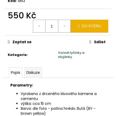
č
Kód:
1953
u
j
550 Kč
e
Měrná
m
DO KOŠÍKU
cena:
e
Zeptat se
Sdílet
SLON
STOJÍCÍ
Vonné tyčinky a
20X24X10CM
Kategorie
:
stojánky
PATINA
DB
850
Popis
Diskuze
Kč
Parametry:
Vyrobeno z drceného lávového kamene a
cementu
výška: cca 15 cm
Barva: dle foto -
patina
hnědo žlutá (
BY
-
brown yellow)