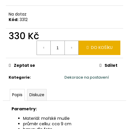
č
u
j
Na dotaz
e
Kód:
3312
m
e
330 Kč
Měrná
DO KOŠÍKU
cena:
SOCHA
BUDHA
BUDDHA
165CM
Zeptat se
Sdílet
PATINA
DB
Kategorie
:
Dekorace na postavení
39
900
Kč
Popis
Diskuze
Parametry:
Materiál: mořské mušle
průměr celku: cca 9 cm