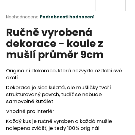
a
j
Průměrné
Neohodnoceno
Podrobnosti hodnocení
í
hodnocení
Ručně vyrobená
produktu
t
je
?
dekorace - koule z
0,0
z
mušlí průměr 9cm
5
hvězdiček.
Originální dekorace, která nezvykle ozdobí své
HLEDAT
okolí
Dekorace je sice kulatá, ale mušličky tvoří
strukturovaný povrch, tudíž se nebude
D
samovolně kutálet
o
p
Vhodné pro interiér
o
Každý kus je ručně vyroben a každá mušle
r
nalepena zvlášť, je tedy 100% originál
u