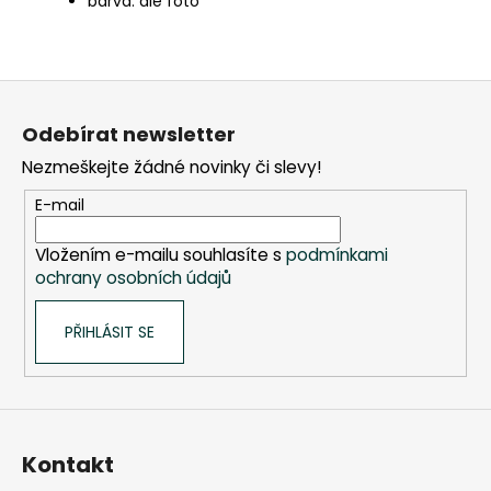
barva: dle foto
Z
á
Odebírat newsletter
p
Nezmeškejte žádné novinky či slevy!
a
t
E-mail
í
Vložením e-mailu souhlasíte s
podmínkami
ochrany osobních údajů
PŘIHLÁSIT SE
Kontakt