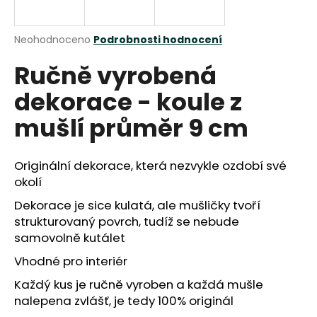
a
j
Průměrné
Neohodnoceno
Podrobnosti hodnocení
í
hodnocení
Ručně vyrobená
produktu
t
je
?
dekorace - koule z
0,0
z
mušlí průměr 9 cm
5
hvězdiček.
Originální dekorace, která nezvykle ozdobí své
HLEDAT
okolí
Dekorace je sice kulatá, ale mušličky tvoří
strukturovaný povrch, tudíž se nebude
D
samovolně kutálet
o
p
Vhodné pro interiér
o
Každý kus je ručně vyroben a každá mušle
r
nalepena zvlášť, je tedy 100% originál
u