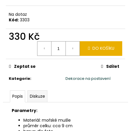
č
u
j
Na dotaz
e
Kód:
3303
m
e
330 Kč
Měrná
DO KOŠÍKU
cena:
SOCHA
MOAI
VELIKONOČNÍ
OSTROVY
Zeptat se
Sdílet
150CM
PATINA
Kategorie
:
Dekorace na postavení
DB
15
900
Popis
Diskuze
Kč
Parametry:
Materiál: mořské mušle
průměr celku: cca 9 cm