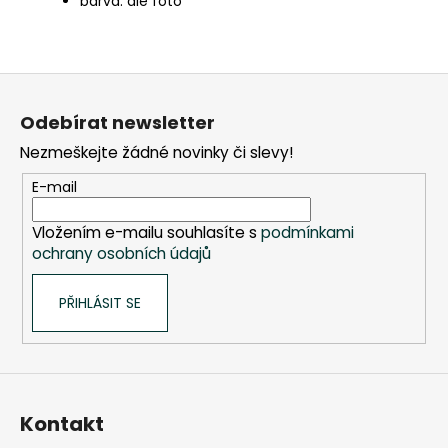
barva: dle foto
Z
á
Odebírat newsletter
p
Nezmeškejte žádné novinky či slevy!
a
t
E-mail
í
Vložením e-mailu souhlasíte s
podmínkami
ochrany osobních údajů
PŘIHLÁSIT SE
Kontakt