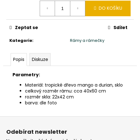
č
Měrná
u
DO KOŠÍKU
cena:
j
e
m
Zeptat se
Sdílet
e
Kategorie
:
Rámy a rámečky
SOCHA
BUDHA
Popis
Diskuze
BUDDHA
165CM
PATINA
Parametry:
DB
Materiál: tropické dřevo mango a durian, sklo
39
celkový rozměr rámu: cca 40x60 cm
900
rozměr skla: 22x42 cm
Kč
barva: dle foto
Z
á
Odebírat newsletter
p