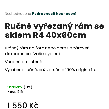
a
j
Průměrné
Neohodnoceno
Podrobnosti hodnocení
í
hodnocení
Ručně vyřezaný rám se
produktu
t
je
?
sklem R4 40x60cm
0,0
z
5
hvězdiček.
Krásný rám na foto nebo obraz a zároveň
dekorace pro Vaše bydlení
HLEDAT
Vhodné pro interiér
Vyrobeno ručně, což zaručuje 100% originalitu
D
o
Skladem
(1 ks)
p
Kód:
1716
o
r
1 550 Kč
u