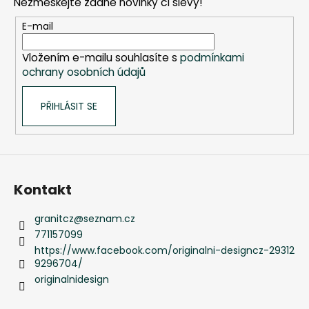
Nezmeškejte žádné novinky či slevy!
a
t
E-mail
í
Vložením e-mailu souhlasíte s
podmínkami
ochrany osobních údajů
PŘIHLÁSIT SE
Kontakt
granitcz
@
seznam.cz
771157099
https://www.facebook.com/originalni-designcz-29312
9296704/
originalnidesign