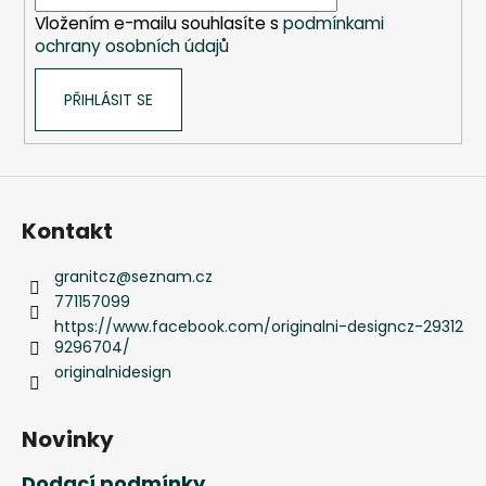
í
Kč
Vložením e-mailu souhlasíte s
podmínkami
ochrany osobních údajů
PŘIHLÁSIT SE
Kontakt
granitcz
@
seznam.cz
771157099
https://www.facebook.com/originalni-designcz-29312
9296704/
originalnidesign
Novinky
Dodací podmínky