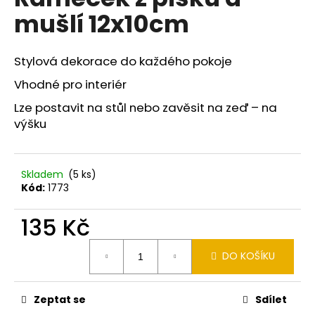
je
a
mušlí 12x10cm
0,0
z
j
5
í
hvězdiček.
Stylová dekorace do každého pokoje
t
Vhodné pro interiér
?
Lze postavit na stůl nebo zavěsit na zeď – na
výšku
HLEDAT
Skladem
(5 ks)
Kód:
1773
135 Kč
D
o
Měrná
p
DO KOŠÍKU
cena:
o
r
u
Zeptat se
Sdílet