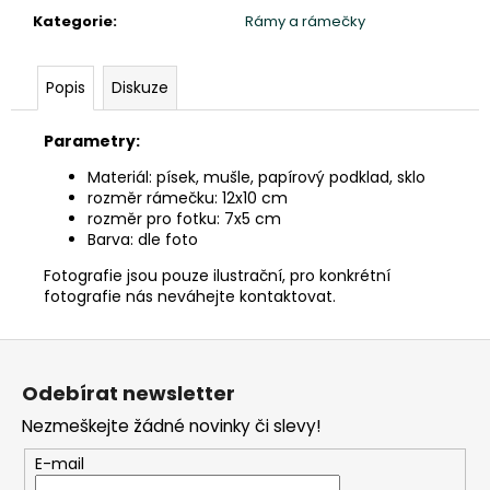
č
Kategorie
:
Rámy a rámečky
u
j
e
Popis
Diskuze
m
e
Parametry:
Materiál: písek, mušle, papírový podklad, sklo
TŘI
rozměr rámečku: 12x10 cm
MOUDRÁ
rozměr pro fotku: 7x5 cm
MIMINKA
Barva: dle foto
MNICHŮ
SHAOLIN
Fotografie jsou pouze ilustrační, pro konkrétní
CHI,
fotografie nás neváhejte kontaktovat.
LU,
BA
-
Z
VÝŠKA
20CM
á
Odebírat newsletter
-
p
ROUCHO
Nezmeškejte žádné novinky či slevy!
TYRKYS
a
2
t
E-mail
160