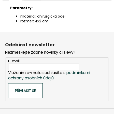
č
u
Parametry:
j
materiál: chirurgická ocel
e
rozměr: 4x2 cm
m
e
Z
á
SLON
Odebírat newsletter
p
STOJÍCÍ
20X24X10CM
Nezmeškejte žádné novinky či slevy!
a
PATINA
t
DBG
E-mail
í
850
Kč
Vložením e-mailu souhlasíte s
podmínkami
ochrany osobních údajů
PŘIHLÁSIT SE