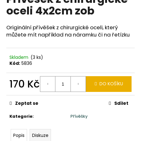
je
a
oceli 4x2cm zob
0,0
z
j
5
í
hvězdiček.
Originální přívěšek z chirurgické oceli, který
t
můžete mít například na náramku či na řetízku
?
Skladem
(3 ks)
Kód:
5836
HLEDAT
170 Kč
DO KOŠÍKU
Měrná
cena:
D
Zeptat se
Sdílet
o
p
Kategorie
:
Přívěšky
o
r
u
Popis
Diskuze