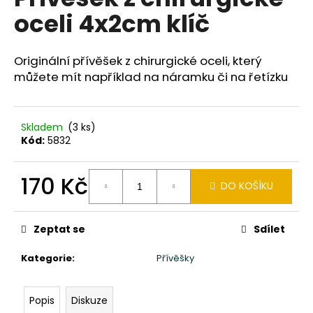
je
a
oceli 4x2cm klíč
0,0
z
j
5
í
hvězdiček.
Originální přívěšek z chirurgické oceli, který
t
můžete mít například na náramku či na řetízku
?
Skladem
(3 ks)
Kód:
5832
HLEDAT
170 Kč
DO KOŠÍKU
Měrná
cena:
D
Zeptat se
Sdílet
o
p
Kategorie
:
Přívěšky
o
r
u
Popis
Diskuze