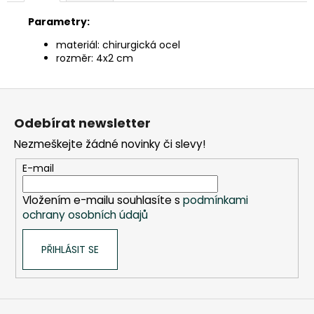
č
u
Parametry:
j
materiál: chirurgická ocel
e
rozměr: 4x2 cm
m
e
Z
á
SLON
Odebírat newsletter
p
STOJÍCÍ
20X24X10CM
Nezmeškejte žádné novinky či slevy!
a
PATINA
t
TYRKYS
E-mail
GOLD
í
850
Vložením e-mailu souhlasíte s
podmínkami
Kč
ochrany osobních údajů
PŘIHLÁSIT SE