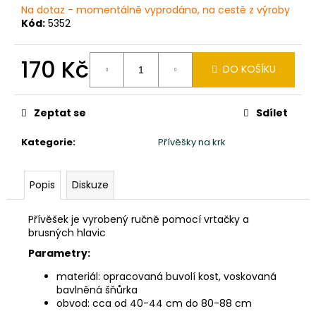
č
Na dotaz - momentálně vyprodáno, na cestě z výroby
u
Kód:
5352
j
e
170 Kč
m
DO KOŠÍKU
e
Měrná
cena:
Zeptat se
Sdílet
SLON
STOJÍCÍ
Kategorie
:
Přívěšky na krk
20X24X10CM
PATINA
DB
Popis
Diskuze
850
Kč
Přívěšek je vyrobený ručně pomocí vrtačky a
brusných hlavic
Parametry:
materiál: opracovaná buvolí kost, voskovaná
bavlněná šňůrka
obvod: cca od 40-44 cm do 80-88 cm