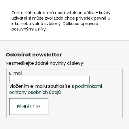
Tento náhrdelník má nastavitelnou délku - každý
uživatel si může zvolit,zda chce přívěšek pevně u
krku nebo volně svěšený. Délka se upravuje
posuvnými uzlíky.
Z
á
Odebírat newsletter
p
Nezmeškejte žádné novinky či slevy!
a
t
E-mail
í
Vložením e-mailu souhlasíte s
podmínkami
ochrany osobních údajů
PŘIHLÁSIT SE