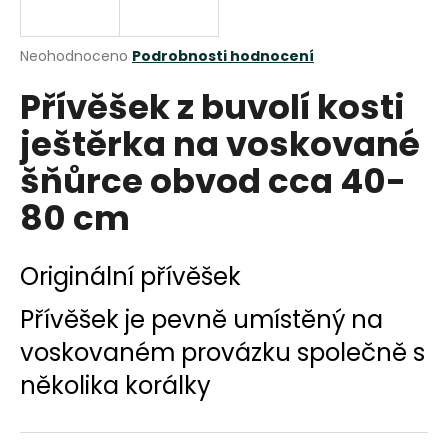
a
j
Průměrné
Neohodnoceno
Podrobnosti hodnocení
í
hodnocení
Přívěšek z buvolí kosti
produktu
t
je
?
ještěrka na voskované
0,0
z
šňůrce obvod cca 40-
5
hvězdiček.
80 cm
HLEDAT
Originální přívěšek
Přívěšek je pevně umístěný na
D
o
voskovaném provázku společně s
p
několika korálky
o
r
u