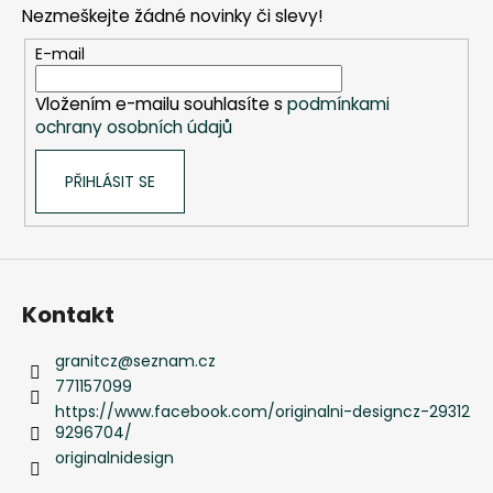
Nezmeškejte žádné novinky či slevy!
a
t
E-mail
í
Vložením e-mailu souhlasíte s
podmínkami
ochrany osobních údajů
PŘIHLÁSIT SE
Kontakt
granitcz
@
seznam.cz
771157099
https://www.facebook.com/originalni-designcz-29312
9296704/
originalnidesign