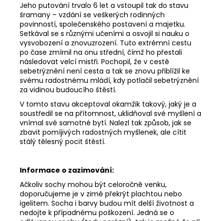
Jeho putování trvalo 6 let a vstoupil tak do stavu
šramany – vzdání se veškerých rodinných
povinností, společenského postavení a majetku.
Setkával se s různými učeními a osvojil si nauku o
vysvobození a znovuzrození. Tuto extrémní cestu
po čase zmírnil na onu střední, čímž ho přestali
následovat velcí mistři. Pochopil, že v cestě
sebetrýznění není cesta a tak se znovu přiblížil ke
svému radostnému mládí, kdy potlačil sebetrýznění
za vidinou budoucího štěstí.
V tomto stavu akceptoval okamžik takový, jaký je a
soustředil se na přítomnost, uklidňoval své myšlení a
vnímal své samotné bytí. Nalezl tak způsob, jak se
zbavit pomíjivých radostných myšlenek, ale cítit
stálý tělesný pocit štěstí.
Informace o zazimování:
Ačkoliv sochy mohou být celoročně venku,
doporučujeme je v zimě překrýt plachtou nebo
igelitem. Socha i barvy budou mít delší životnost a
nedojte k případnému poškození. Jedná se o