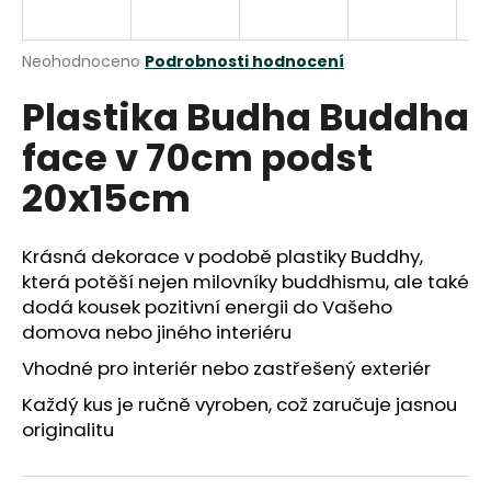
a
j
Průměrné
Neohodnoceno
Podrobnosti hodnocení
í
hodnocení
Plastika Budha Buddha
produktu
t
je
?
face v 70cm podst
0,0
z
20x15cm
5
hvězdiček.
Krásná dekorace v podobě plastiky Buddhy,
HLEDAT
která potěší nejen milovníky buddhismu, ale také
dodá kousek pozitivní energii do Vašeho
domova nebo jiného interiéru
D
Vhodné pro interiér nebo zastřešený exteriér
o
p
Každý kus je ručně vyroben, což zaručuje jasnou
o
originalitu
r
u