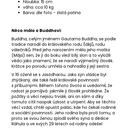
hloubka: 15 cm
váha: cca 10 kg
Barva: dle foto - zlatá patina
Něco málo o Buddhovi:
Buddha, celým jménem Gautama Buddha, se podle
tradice narodil do královského rodu Šákjů, rodu
válečníků. Před jeho narozením měla jeho matka
(Mája) sen, že jí do boku vlezl bílý slon a to vyložili
vědci jako znamení, že se narodí výjimečný člověk.
Krátce po porodu umřela a nahradila ji její sestra.
V 16 oženil se s Jasódharou. Jako syn vládce byl
zhýčkaný, ale také řešil královské povinnosti
s příbuznými. Během tohoto života si uvědomil, že
radost je pomíjivá jakmile ji člověk prohlédne. Že
požitky a věci nejsou trvalé, ani on sám a díky
tomuto cítil naopak úzkost a utrpení. Aby se těchto
věcí vzdal, chtěl opustit palác, kde ho čekali rodinné
a sociální povinnosti. Jeho rodina byla proti tomu, a
proto se svou ženou zplodil svého syna a dědice
Ráhula a ve svých 29 letech od rodiny odešel.