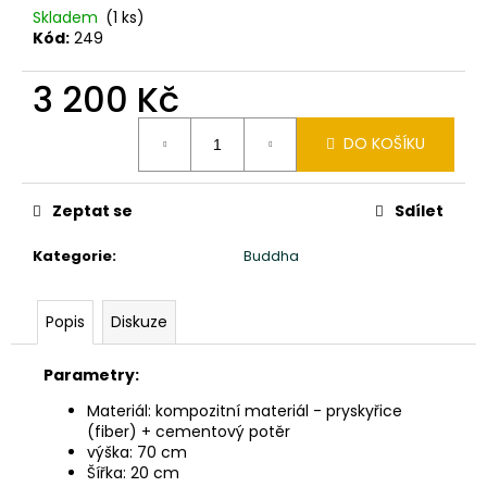
č
Skladem
(1 ks)
u
Kód:
249
j
e
3 200 Kč
m
e
Měrná
DO KOŠÍKU
cena:
SOCHA
ŽELVA
Zeptat se
Sdílet
30X22X20CM
PATINA
Kategorie
:
Buddha
BY
1
750
Popis
Diskuze
Kč
Parametry:
Materiál: kompozitní materiál - pryskyřice
(fiber) + cementový potěr
výška: 70 cm
Šířka: 20 cm