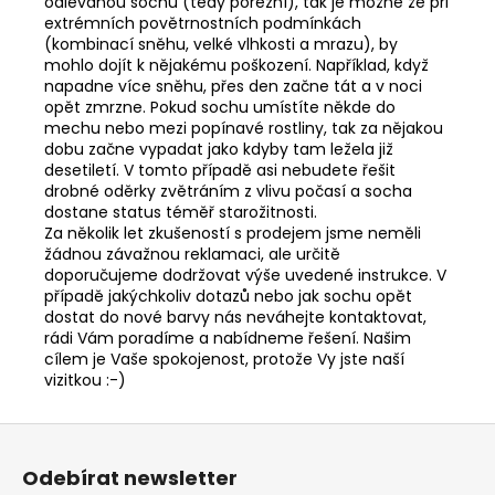
odlévanou sochu (tedy porézní), tak je možné že při
extrémních povětrnostních podmínkách
(kombinací sněhu, velké vlhkosti a mrazu), by
mohlo dojít k nějakému poškození. Například, když
napadne více sněhu, přes den začne tát a v noci
opět zmrzne. Pokud sochu umístíte někde do
mechu nebo mezi popínavé rostliny, tak za nějakou
dobu začne vypadat jako kdyby tam ležela již
desetiletí. V tomto případě asi nebudete řešit
drobné oděrky zvětráním z vlivu počasí a socha
dostane status téměř starožitnosti.
Za několik let zkušeností s prodejem jsme neměli
žádnou závažnou reklamaci, ale určitě
doporučujeme dodržovat výše uvedené instrukce. V
případě jakýchkoliv dotazů nebo jak sochu opět
dostat do nové barvy nás neváhejte kontaktovat,
rádi Vám poradíme a nabídneme řešení. Našim
cílem je Vaše spokojenost, protože Vy jste naší
vizitkou :-)
Z
á
Odebírat newsletter
p