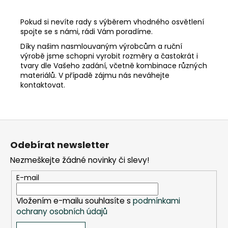
Pokud si nevíte rady s výběrem vhodného osvětlení
spojte se s námi, rádi Vám poradíme.
Díky našim nasmlouvaným výrobcům a ruční
výrobě jsme schopni vyrobit rozměry a častokrát i
tvary dle Vašeho zadání, včetně kombinace různých
materiálů. V případě zájmu nás neváhejte
kontaktovat.
Z
á
Odebírat newsletter
p
Nezmeškejte žádné novinky či slevy!
a
t
E-mail
í
Vložením e-mailu souhlasíte s
podmínkami
ochrany osobních údajů