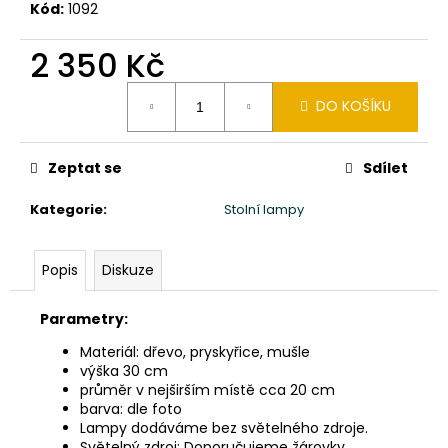
č
Kód:
1092
u
j
2 350 Kč
e
m
Měrná
DO KOŠÍKU
cena:
e
Zeptat se
Sdílet
TŘI
MOUDRÁ
MIMINKA
Kategorie
:
Stolní lampy
MNICHŮ
SHAOLIN
CHI,
Popis
Diskuze
LU,
BA
-
Parametry:
VÝŠKA
20CM
Materiál: dřevo, pryskyřice, mušle
-
výška 30 cm
ČERVENÉ
průměr v nejširším místě cca 20 cm
ROUCHO
barva: dle foto
2
Lampy dodáváme bez světelného zdroje.
160
Světelný zdroj: Doporučujeme žárovky