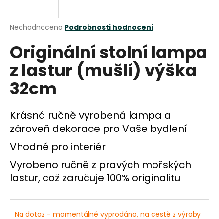
a
j
Průměrné
Neohodnoceno
Podrobnosti hodnocení
í
hodnocení
Originální stolní lampa
produktu
t
je
?
z lastur (mušlí) výška
0,0
z
32cm
5
hvězdiček.
Krásná ručně vyrobená lampa a
HLEDAT
zároveň dekorace pro Vaše bydlení
Vhodné pro interiér
D
Vyrobeno ručně z pravých mořských
o
p
lastur, což zaručuje 100% originalitu
o
r
u
Na dotaz - momentálně vyprodáno, na cestě z výroby