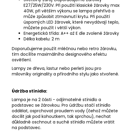
Kč
E27/25W/230V. Při použití klasické žárovky max
40W, při větším výkonu se lampa přehřívá a
může způsobit ztmavnutí krytu. Při použití
úsporných LED žárovek, které nevydávají teplo,
můžete použít i větší výkon.
Energetická třída: A++ až E dle zvolené žárovky
Délka kabelu: 2 m
Doporučujeme použít mléčnou nebo retro žárovku,
tím docílíte maximálního designového efektu
osvětlení.
Lampy ze dřeva, lastur nebo perleti jsou pro
milovníky originality a přírodního stylu jako stvořené.
Údržba stínidla:
Lampa je na 2 části - odjímatelné stínidlo a
podstavec se žárovkou. Pro údržbu stačí stínidlo
oddělat, osprchovat proudem vody (čehož můžete
docílit jak pod kohoutkem, tak sprchou), nechat
důkladně oschnout a suché stínidlo můžete vrátit
na podstavec.