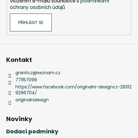
Vložením e-mailu souhlasíte s
podmínkami
ochrany osobních údajů
PŘIHLÁSIT SE
Kontakt
granitcz
@
seznam.cz
771157099
https://www.facebook.com/originalni-designcz-29312
9296704/
originalnidesign
Novinky
Dodací podmínky