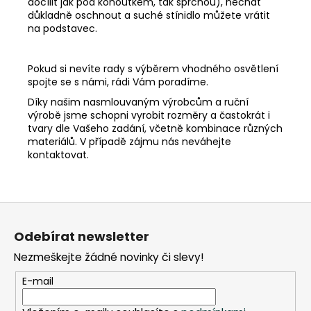
docílit jak pod kohoutkem, tak sprchou), nechat
důkladně oschnout a suché stínidlo můžete vrátit
na podstavec.
Pokud si nevíte rady s výběrem vhodného osvětlení
spojte se s námi, rádi Vám poradíme.
Díky našim nasmlouvaným výrobcům a ruční
výrobě jsme schopni vyrobit rozměry a častokrát i
tvary dle Vašeho zadání, včetně kombinace různých
materiálů. V případě zájmu nás neváhejte
kontaktovat.
Z
á
Odebírat newsletter
p
Nezmeškejte žádné novinky či slevy!
a
t
E-mail
í