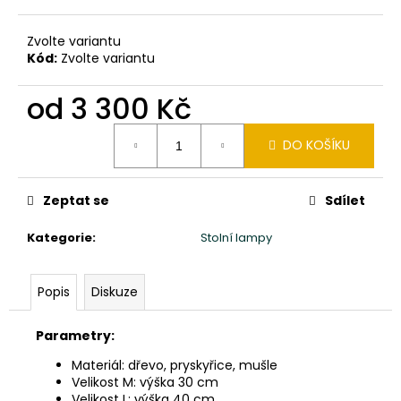
č
u
j
Zvolte variantu
Kód:
Zvolte variantu
e
m
od
3 300 Kč
e
Měrná
DO KOŠÍKU
cena:
TŘI
MOUDRÁ
MIMINKA
MNICHŮ
Zeptat se
Sdílet
SHAOLIN
CHI,
Kategorie
:
Stolní lampy
LU,
BA
-
VÝŠKA
Popis
Diskuze
20CM
-
ČERVENÉ
Parametry:
ROUCHO
Materiál: dřevo, pryskyřice, mušle
2
Velikost M: výška 30 cm
160
Velikost L: výška 40 cm