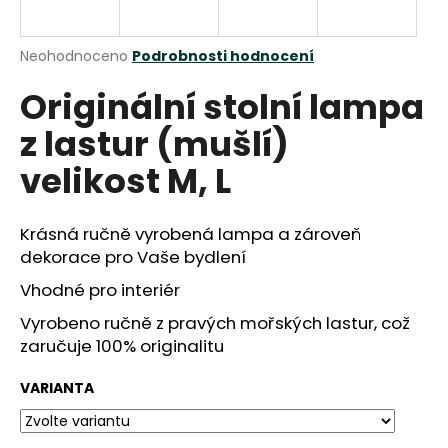
a
j
Průměrné
Neohodnoceno
Podrobnosti hodnocení
í
hodnocení
Originální stolní lampa
produktu
t
je
?
z lastur (mušlí)
0,0
z
velikost M, L
5
hvězdiček.
Krásná ručně vyrobená lampa a zároveň
HLEDAT
dekorace pro Vaše bydlení
Vhodné pro interiér
D
Vyrobeno ručně z pravých mořských lastur, což
o
zaručuje 100% originalitu
p
o
VARIANTA
r
u