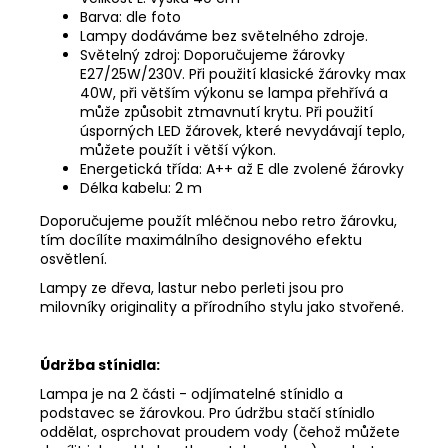
Kč
Barva: dle foto
Lampy dodáváme bez světelného zdroje.
Světelný zdroj: Doporučujeme žárovky
E27/25W/230V. Při použití klasické žárovky max
40W, při větším výkonu se lampa přehřívá a
může způsobit ztmavnutí krytu. Při použití
úsporných LED žárovek, které nevydávají teplo,
můžete použít i větší výkon.
Energetická třída: A++ až E dle zvolené žárovky
Délka kabelu: 2 m
Doporučujeme použít mléčnou nebo retro žárovku,
tím docílíte maximálního designového efektu
osvětlení.
Lampy ze dřeva, lastur nebo perleti jsou pro
milovníky originality a přírodního stylu jako stvořené.
Údržba stínidla:
Lampa je na 2 části - odjímatelné stínidlo a
podstavec se žárovkou. Pro údržbu stačí stínidlo
oddělat, osprchovat proudem vody (čehož můžete