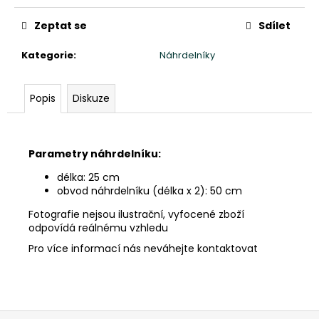
č
u
Zeptat se
Sdílet
j
e
Kategorie
:
Náhrdelníky
m
e
Popis
Diskuze
SOCHA
BUDHA
BUDDHA
Parametry náhrdelníku:
NA
LOTOSOVÉM
délka: 25 cm
KVĚTU
obvod náhrdelníku (délka x 2): 50 cm
30CM
ČERVENÁ
Fotografie nejsou ilustrační, vyfocené zboží
PATINA
odpovídá reálnému vzhledu
1
Pro více informací nás neváhejte kontaktovat
280
Kč