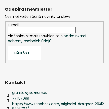
Z
á
Odebírat newsletter
p
Nezmeškejte žádné novinky či slevy!
a
t
E-mail
í
Vložením e-mailu souhlasíte s
podmínkami
ochrany osobních údajů
PŘIHLÁSIT SE
Kontakt
granitcz
@
seznam.cz
771157099
https://www.facebook.com/originalni-designcz-29312
9296704/