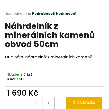
a
j
Průměrné
Neohodnoceno
Podrobnosti hodnocení
í
hodnocení
Náhrdelník z
produktu
t
je
?
minerálních kamenů
0,0
z
obvod 50cm
5
hvězdiček.
Originální náhrdelník z minerálních kamenů
HLEDAT
Skladem
(1 ks)
D
Kód:
4980
o
p
1 690 Kč
o
r
Měrná
DO KOŠÍKU
cena:
u