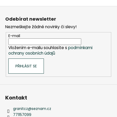
Z
á
Odebírat newsletter
p
Nezmeškejte žádné novinky či slevy!
a
t
E-mail
í
Vložením e-mailu souhlasíte s
podmínkami
ochrany osobních údajů
PŘIHLÁSIT SE
Kontakt
granitcz
@
seznam.cz
771157099