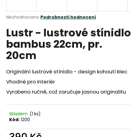
a
j
Průměrné
Neohodnoceno
Podrobnosti hodnocení
í
hodnocení
Lustr - lustrové stínidlo
produktu
t
je
?
bambus 22cm, pr.
0,0
z
20cm
5
hvězdiček.
Originální lustrové stínidlo - design kohoutí klec
HLEDAT
Vhodné pro interiér
Vyrobeno ručně, což zaručuje jasnou originalitu
D
o
p
Skladem
(1 ks)
o
Kód:
1200
r
u
390 Kč