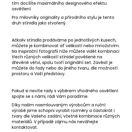
tím docílíte maximálního designového efektu
osvětlení.
Pro milovníky originality a přírodního stylu je tento
druh stínidla jako stvořený.
Ačkoliv stínidla prodáváme po jednotlivých kusech,
můžete je kombinovat ať velikostí nebo množstvím.
Na inspirační fotografii níže můžete vidět kombinaci
třech různých velikostí stínidel pověšené na
dřevěné větvi, spolu tvoří originální set. Zavěsit je
můžete do řady nebo do jiného tvaru, dle možností
prostoru a Vaší představy.
Pokud si nevíte rady s výběrem vhodného osvětlení
spojte se s námi, rádi Vám poradíme.
Díky našim nasmlouvaným výrobcům a ruční
výrobě jsme schopni vyrobit rozměry a častokrát i
tvary dle Vašeho zadání, včetně kombinace různých
materiálů. V případě zájmu nás neváhejte
kontaktovat.