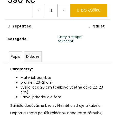
č
u
Měrná
DO KOŠÍKU
cena:
j
e
m
Zeptat se
Sdílet
e
Lustry a stropní
Kategorie
:
osvětlení
SLON
STOJÍCÍ
20X24X10CM
Popis
Diskuze
PATINA
DB
850
Parametry:
Kč
Materiál: bambus
průměr: 20-21 cm
výška: cca 20 cm (celková včetně očka 22-23
cm)
Barva: přírodní dle foto
Stínidlo dodáváme bez světelného zdroje a kabelu.
Doporučujeme použít mléčnou nebo retro žárovku,