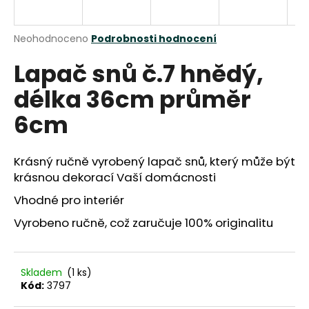
a
j
Průměrné
Neohodnoceno
Podrobnosti hodnocení
í
hodnocení
Lapač snů č.7 hnědý,
produktu
t
je
?
délka 36cm průměr
0,0
z
6cm
5
hvězdiček.
Krásný ručně vyrobený lapač snů, který může být
HLEDAT
krásnou dekorací Vaší domácnosti
Vhodné pro interiér
D
Vyrobeno ručně, což zaručuje 100% originalitu
o
p
o
Skladem
(1 ks)
r
Kód:
3797
u