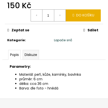
č
150 Kč
u
j
Měrná
DO KOŠÍKU
e
cena:
m
e
Zeptat se
Sdílet
Kategorie
:
Lapače snů
KAMENNÁ
MISKA
-
MÝDLENKA
Popis
Diskuze
CCA
15X18CM
Parametry:
390
Kč
Materiál: peří, kůže, kamínky, bavlnka
průměr: 6 cm
délka: cca 36 cm
Barva: dle foto - hnědá
Z
á