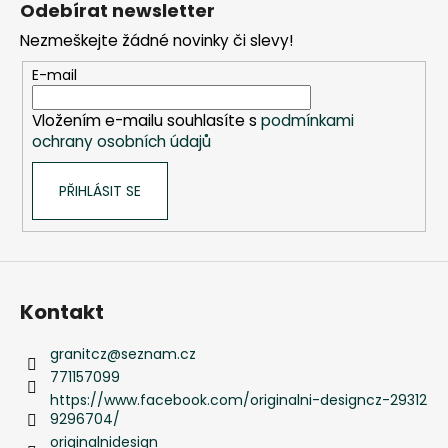
Odebírat newsletter
p
Nezmeškejte žádné novinky či slevy!
a
t
E-mail
í
Vložením e-mailu souhlasíte s
podmínkami
ochrany osobních údajů
PŘIHLÁSIT SE
Kontakt
granitcz
@
seznam.cz
771157099
https://www.facebook.com/originalni-designcz-29312
9296704/
originalnidesign