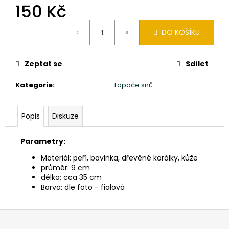
č
150 Kč
u
j
Měrná
DO KOŠÍKU
e
cena:
m
e
Zeptat se
Sdílet
Kategorie
:
Lapače snů
SLON
STOJÍCÍ
20X24X10CM
PATINA
Popis
Diskuze
TYRKYS
GOLD
Parametry:
850
Kč
Materiál: peří, bavlnka, dřevěné korálky, kůže
průměr: 9 cm
délka: cca 35 cm
Barva: dle foto - fialová
Z
á