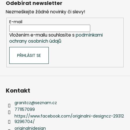
Odebírat newsletter
p
Nezmeškejte žádné novinky či slevy!
a
t
E-mail
í
Vložením e-mailu souhlasíte s
podmínkami
ochrany osobních údajů
PŘIHLÁSIT SE
Kontakt
granitcz
@
seznam.cz
771157099
https://www.facebook.com/originalni-designcz-29312
9296704/
originalnidesign