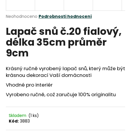
a
j
Průměrné
Neohodnoceno
Podrobnosti hodnocení
í
hodnocení
Lapač snů č.20 fialový,
produktu
t
je
?
délka 35cm průměr
0,0
z
9cm
5
hvězdiček.
Krásný ručně vyrobený lapač snů, který může být
HLEDAT
krásnou dekorací Vaší domácnosti
Vhodné pro interiér
D
Vyrobeno ručně, což zaručuje 100% originalitu
o
p
o
Skladem
(1 ks)
r
Kód:
3883
u