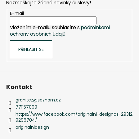
Nezmeškejte žádné novinky či slevy!
a
t
E-mail
í
Vložením e-mailu souhlasíte s
podmínkami
ochrany osobních údajů
PŘIHLÁSIT SE
Kontakt
granitcz
@
seznam.cz
771157099
https://www.facebook.com/originalni-designcz-29312
9296704/
originalnidesign