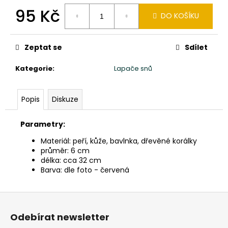
č
95 Kč
u
DO KOŠÍKU
j
Měrná
e
cena:
m
Zeptat se
Sdílet
e
Kategorie
:
Lapače snů
SLON
STOJÍCÍ
Popis
Diskuze
20X24X10CM
PATINA
DB
Parametry:
850
Materiál: peří, kůže, bavlnka, dřevěné korálky
Kč
průměr: 6 cm
délka: cca 32 cm
Barva: dle foto - červená
Z
á
Odebírat newsletter
p