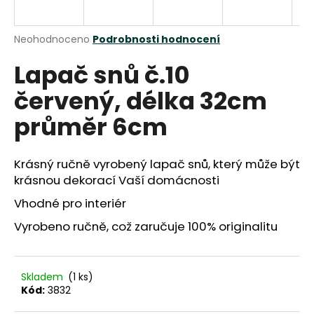
a
j
Průměrné
Neohodnoceno
Podrobnosti hodnocení
í
hodnocení
Lapač snů č.10
produktu
t
je
?
červený, délka 32cm
0,0
z
průměr 6cm
5
hvězdiček.
Krásný ručně vyrobený lapač snů, který může být
HLEDAT
krásnou dekorací Vaší domácnosti
Vhodné pro interiér
D
Vyrobeno ručně, což zaručuje 100% originalitu
o
p
o
Skladem
(1 ks)
r
Kód:
3832
u