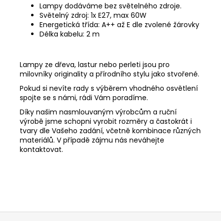
Lampy dodáváme bez světelného zdroje.
Světelný zdroj: 1x E27, max 60W
Energetická třída: A++ až E dle zvolené žárovky
Délka kabelu: 2 m
Lampy ze dřeva, lastur nebo perleti jsou pro
milovníky originality a přírodního stylu jako stvořené.
Pokud si nevíte rady s výběrem vhodného osvětlení
spojte se s námi, rádi Vám poradíme.
Díky našim nasmlouvaným výrobcům a ruční
výrobě jsme schopni vyrobit rozměry a častokrát i
tvary dle Vašeho zadání, včetně kombinace různých
materiálů. V případě zájmu nás neváhejte
kontaktovat.
Z