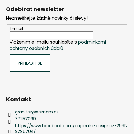
á
Odebírat newsletter
p
Nezmeškejte žádné novinky či slevy!
a
t
E-mail
í
Vložením e-mailu souhlasíte s
podmínkami
ochrany osobních údajů
PŘIHLÁSIT SE
Kontakt
granitcz
@
seznam.cz
771157099
https://www.facebook.com/originalni-designcz-29312
9296704/