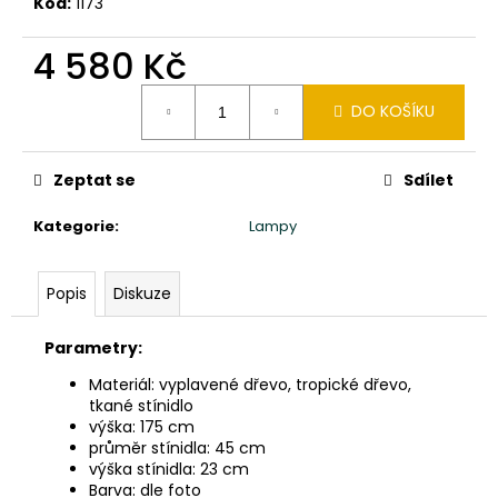
č
Kód:
1173
u
j
4 580 Kč
e
Měrná
m
DO KOŠÍKU
cena:
e
Zeptat se
Sdílet
SOCHA
BUDHA
Kategorie
:
Lampy
BUDDHA
165CM
PATINA
DB
Popis
Diskuze
39
900
Parametry:
Kč
Materiál: vyplavené dřevo, tropické dřevo,
tkané stínidlo
výška: 175 cm
průměr stínidla: 45 cm
výška stínidla: 23 cm
Barva: dle foto