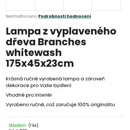
a
j
Průměrné
Neohodnoceno
Podrobnosti hodnocení
í
hodnocení
Lampa z vyplaveného
produktu
t
je
?
dřeva Branches
0,0
z
whitewash
5
hvězdiček.
175x45x23cm
HLEDAT
Krásná ručně vyrobená lampa a zároveň
dekorace pro Vaše bydlení
D
Vhodné pro interiér
o
Vyrobeno ručně, což zaručuje 100% originalitu
p
o
r
u
Skladem
(1 ks)