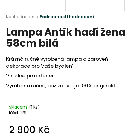
a
j
Průměrné
Neohodnoceno
Podrobnosti hodnocení
í
hodnocení
Lampa Antik hadí žena
produktu
t
je
?
58cm bílá
0,0
z
5
hvězdiček.
Krásná ručně vyrobená lampa a zároveň
dekorace pro Vaše bydlení
HLEDAT
Vhodné pro interiér
Vyrobeno ručně, což zaručuje 100% originalitu
D
o
Skladem
(1 ks)
p
Kód:
1131
o
r
2 900 Kč
u