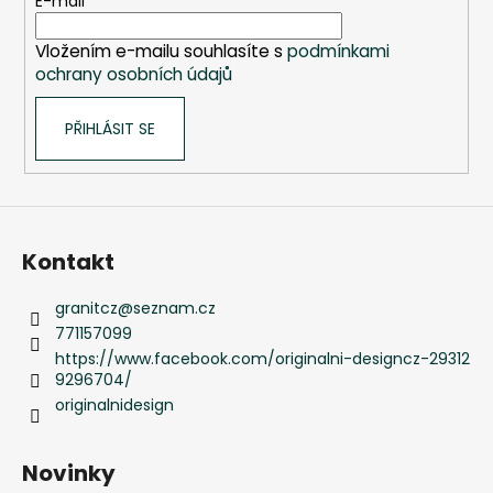
t
E-mail
í
Vložením e-mailu souhlasíte s
podmínkami
ochrany osobních údajů
PŘIHLÁSIT SE
Kontakt
granitcz
@
seznam.cz
771157099
https://www.facebook.com/originalni-designcz-29312
9296704/
originalnidesign
Novinky