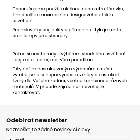
Doporučujeme použít mléčnou nebo retro žárovku,
tím docílíte maximálního designového efektu
osvětlení.
Pro milovníky originality a přírodního stylu je tento
druh lampy jako stvořený.
Pokud si nevíte rady s výběrem vhodného osvětlení
spojte se s námi, rádi Vám poradíme.
Díky našim nasmlouvaným výrobcům a ruční
výrobě jsme schopni vyrobit rozměry a častokrát i
tvary dle Vašeho zadání, včetně kombinace různých
materiálů. V případě zájmu nás neváhejte
kontaktovat.
Z
á
Odebírat newsletter
p
Nezmeškejte žádné novinky či slevy!
a