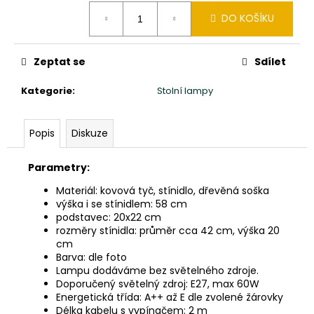
č
Měrná
u
DO KOŠÍKU
cena:
j
e
m
Zeptat se
Sdílet
e
Kategorie
:
Stolní lampy
SLON
STOJÍCÍ
Popis
Diskuze
20X24X10CM
PATINA
TYRKYS
Parametry:
GOLD
Materiál: kovová tyč, stínidlo, dřevěná soška
850
výška i se stínidlem: 58 cm
Kč
podstavec: 20x22 cm
rozměry stínidla: průměr cca 42 cm, výška 20
cm
Barva: dle foto
Lampu dodáváme bez světelného zdroje.
Doporučený světelný zdroj: E27, max 60W
Energetická třída: A++ až E dle zvolené žárovky
Délka kabelu s vypínačem: 2 m