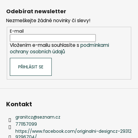
Kč
á
Odebírat newsletter
p
Nezmeškejte žádné novinky či slevy!
a
t
E-mail
í
Vložením e-mailu souhlasíte s
podmínkami
ochrany osobních údajů
PŘIHLÁSIT SE
Kontakt
granitcz
@
seznam.cz
771157099
https://www.facebook.com/originalni-designcz-29312
9296704/