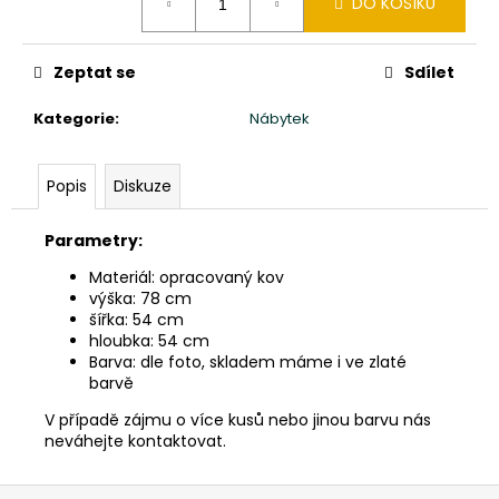
č
DO KOŠÍKU
cena:
u
j
Zeptat se
Sdílet
e
m
Kategorie
:
Nábytek
e
Popis
Diskuze
TŘI
MOUDRÁ
MIMINKA
Parametry:
MNICHŮ
SHAOLIN
Materiál: opracovaný kov
CHI,
výška: 78 cm
LU,
šířka: 54 cm
BA
hloubka: 54 cm
-
VÝŠKA
Barva: dle foto, skladem máme i ve zlaté
20CM
barvě
-
ČERVENÉ
V případě zájmu o více kusů nebo jinou barvu nás
ROUCHO
neváhejte kontaktovat.
2
160
Z