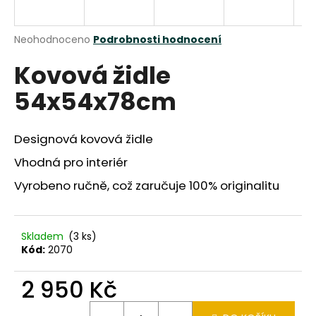
a
j
Průměrné
Neohodnoceno
Podrobnosti hodnocení
í
hodnocení
Kovová židle
produktu
t
je
?
54x54x78cm
0,0
z
5
hvězdiček.
Designová kovová židle
Vhodná pro interiér
HLEDAT
Vyrobeno ručně, což zaručuje 100% originalitu
D
Skladem
(3 ks)
o
Kód:
2070
p
o
2 950 Kč
r
u
Měrná