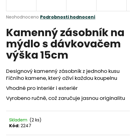
a
j
Průměrné
Neohodnoceno
Podrobnosti hodnocení
í
hodnocení
Kamenný zásobník na
produktu
t
je
?
mýdlo s dávkovačem
0,0
z
výška 15cm
5
hvězdiček.
Designový kamenný zásobník z jednoho kusu
HLEDAT
říčního kamene, který oživí každou koupelnu
Vhodné pro interiér i exteriér
D
Vyrobeno ručně, což zaručuje jasnou originalitu
o
p
o
Skladem
(2 ks)
r
Kód:
2247
u