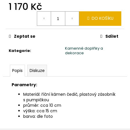
č
1 170 Kč
u
j
Měrná
DO KOŠÍKU
e
cena:
m
e
Zeptat se
Sdílet
Kamenné doplňky a
SLON
Kategorie
:
dekorace
STOJÍCÍ
20X24X10CM
PATINA
DB
Popis
Diskuze
850
Kč
Parametry:
Materiál: říční kámen čedič, plastový zásobník
s pumpičkou
průměr: cca 10 cm
výška: cca 15 cm
barva: dle foto