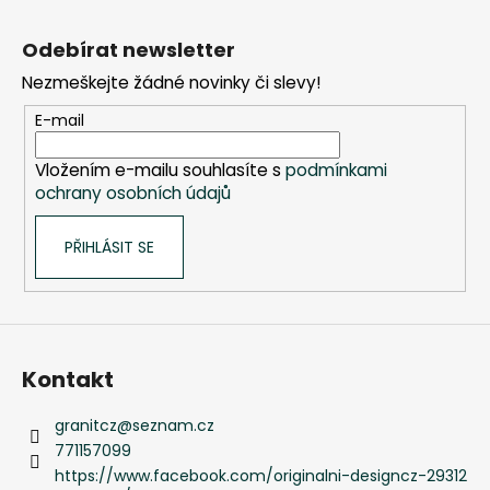
Z
á
Odebírat newsletter
p
Nezmeškejte žádné novinky či slevy!
a
t
E-mail
í
Vložením e-mailu souhlasíte s
podmínkami
ochrany osobních údajů
PŘIHLÁSIT SE
Kontakt
granitcz
@
seznam.cz
771157099
https://www.facebook.com/originalni-designcz-29312