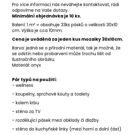
Pro více informací nás neváhejte kontaktovat, rádi
odpovíme na Vaše dotazy.
Minimální objednávka je 10 ks.
Balení: 1 m² = obsahuje 33ks pásků o velikosti 30x10
cm. Výška je cca 10mm.
Cena je uváděná za jeden kus mozaiky 30x10cm.
Barva: jedná se o přírodní materiál, tak je možné, že
se odstín nebo probarvení může trochu lišit od
ilustračního obrázku.
Materiál: onyx
Pár typů na použití:
- wellness
- koupelny, sprchové kouty a toalety
- kolem krbu
- stěna za TV
- rozdělující pásek mezi obklady či dlažby
- stěna do kuchyňské linky (mezi horní a dolní část)