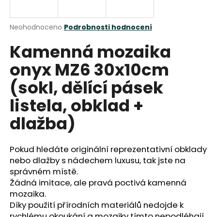
a
j
Průměrné
Neohodnoceno
Podrobnosti hodnocení
í
hodnocení
Kamenná mozaika
produktu
t
je
?
onyx MZ6 30x10cm
0,0
z
(sokl, dělící pásek
5
hvězdiček.
listela, obklad +
HLEDAT
dlažba)
Pokud hledáte originální reprezentativní obklady
D
nebo dlažby s nádechem luxusu, tak jste na
o
správném místě.
p
Žádná imitace, ale pravá poctivá kamenná
o
mozaika.
r
Díky použití přírodních materiálů nedojde k
u
rychlému okoukání a mozaiky tímto nepodléhají