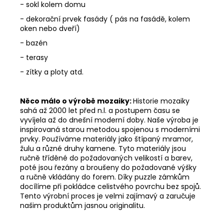
- sokl kolem domu
- dekorační prvek fasády ( pás na fasádě, kolem
oken nebo dveří)
- bazén
- terasy
- zítky a ploty atd.
Něco málo o výrobě mozaiky:
Historie mozaiky
sahá až 2000 let před n.l. a postupem času se
vyvíjela až do dnešní moderní doby. Naše výroba je
inspirovaná starou metodou spojenou s moderními
prvky. Používáme materiály jako štípaný mramor,
žulu a různé druhy kamene. Tyto materiály jsou
ručně tříděné do požadovaných velikostí a barev,
poté jsou řezány a broušeny do požadované výšky
a ručně vkládány do forem. Díky puzzle zámkům
docílíme při pokládce celistvého povrchu bez spojů.
Tento výrobní proces je velmi zajímavý a zaručuje
našim produktům jasnou originalitu.