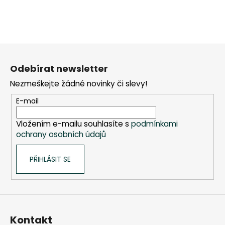
Z
á
Odebírat newsletter
p
Nezmeškejte žádné novinky či slevy!
a
t
E-mail
í
Vložením e-mailu souhlasíte s
podmínkami
ochrany osobních údajů
PŘIHLÁSIT SE
Kontakt