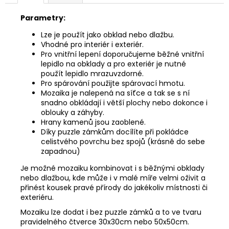
Parametry:
Lze je použít jako obklad nebo dlažbu.
Vhodné pro interiér i exteriér.
Pro vnitřní lepení doporučujeme běžné vnitřní
lepidlo na obklady a pro exteriér je nutné
použít lepidlo mrazuvzdorné.
Pro spárování použijte spárovací hmotu.
Mozaika je nalepená na síťce a tak se s ní
snadno obkládají i větší plochy nebo dokonce i
oblouky a záhyby.
Hrany kamenů jsou zaoblené.
Díky puzzle zámkům docílíte při pokládce
celistvého povrchu bez spojů (krásně do sebe
zapadnou)
Je možné mozaiku kombinovat i s běžnými obklady
nebo dlažbou, kde může i v malé míře velmi oživit a
přinést kousek pravé přírody do jakékoliv místnosti či
exteriéru.
Mozaiku lze dodat i bez puzzle zámků a to ve tvaru
pravidelného čtverce 30x30cm nebo 50x50cm.