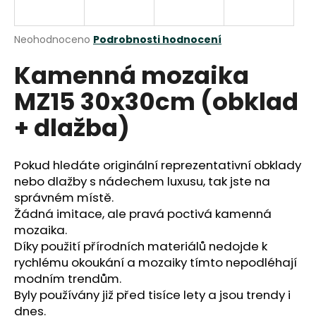
a
j
Průměrné
Neohodnoceno
Podrobnosti hodnocení
í
hodnocení
Kamenná mozaika
produktu
t
je
?
MZ15 30x30cm (obklad
0,0
z
+ dlažba)
5
hvězdiček.
Pokud hledáte originální reprezentativní obklady
HLEDAT
nebo dlažby s nádechem luxusu, tak jste na
správném místě.
Žádná imitace, ale pravá poctivá kamenná
D
mozaika.
o
Díky použití přírodních materiálů nedojde k
p
rychlému okoukání a mozaiky tímto nepodléhají
o
modním trendům.
r
Byly používány již před tisíce lety a jsou trendy i
u
dnes.