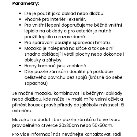
Parametry:
Lze je použít jako obklad nebo dlažbu.
Vhodné pro interiér i exteriér.
Pro vnitřní lepení doporučujeme běžné vnitřní
lepidlo na obklady a pro exteriér je nutné
použít lepidlo mrazuvzdorné.
Pro spárování použijte spárovací hmotu.
Mozaika je nalepená na síťce a tak se s ní
snadno obkládají i větší plochy nebo dokonce i
oblouky a záhyby.
Hrany kamenů jsou zaoblené.
Díky puzzle zámkům docílíte při pokládce
celistvého povrchu bez spojů (krásně do sebe
zapadnou)
Je možné mozaiku kombinovat i s běžnými obklady
nebo dlažbou, kde může i v malé míře velmi oživit a
přinést kousek pravé přírody do jakékoliv místnosti či
exteriéru.
Mozaiku lze dodat i bez puzzle zámků a to ve tvaru
pravidelného čtverce 30x30cm nebo 50x50cm.
Pro více informací nás neváhejte kontaktovat, rádi