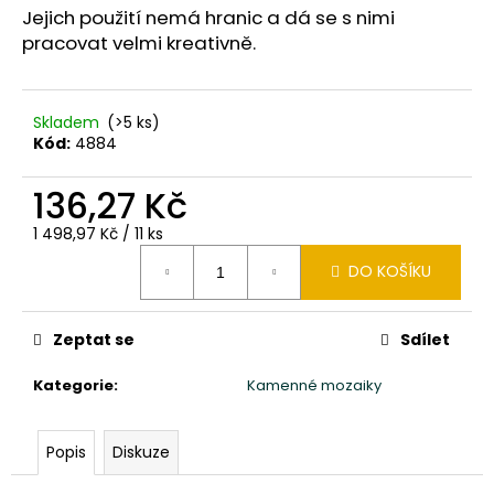
č
Jejich použití nemá hranic a dá se s nimi
u
pracovat velmi kreativně.
j
e
m
e
Skladem
(>5 ks)
Kód:
4884
SLON
136,27 Kč
STOJÍCÍ
20X24X10CM
Měrná
1 498,97 Kč / 11 ks
PATINA
cena:
DBG
DO KOŠÍKU
850
Kč
Zeptat se
Sdílet
Kategorie
:
Kamenné mozaiky
Popis
Diskuze