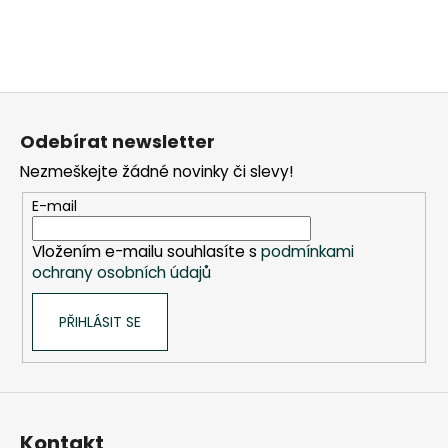
Z
á
Odebírat newsletter
p
Nezmeškejte žádné novinky či slevy!
a
t
E-mail
í
Vložením e-mailu souhlasíte s
podmínkami
ochrany osobních údajů
PŘIHLÁSIT SE
Kontakt