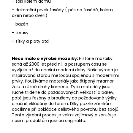
- sokl kolem domu
- dekorační prvek fasády ( pás na fasádě, kolem
oken nebo dveří)
- bazén
- terasy
- zítky a ploty atd.
Něco málo o výrobě mozaiky:
Historie mozaiky
sahá až 2000 let před n.l. a postupem času se
vyvíjela až do dnešní moderní doby. Naše výroba je
inspirovaná starou metodou spojenou s moderními
prvky. Používáme materiály jako štípaný mramor,
žulu a různé druhy kamene. Tyto materiály jsou
ručně tříděné do požadovaných velikostí a barev,
poté jsou řezány a broušeny do požadované výšky
a ručně vkládány do forem. Díky puzzle zámkům
docílíme při pokládce celistvého povrchu bez spojů.
Tento výrobní proces je velmi zajímavý a zaručuje
našim produktům jasnou originalitu.