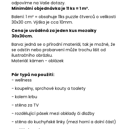
odpovíme na Vaše dotazy.
Minimální objednávka je 11 ks = 1 m².
Balení: 1 m² = obsahuje 11ks puzzle čtverců o velikosti
30x30 cm. Výška je cca 10mm.
Cena je uváděná za jeden kus mozaiky
30x30cm.
Barva: jedná se o přírodní materiál, tak je možné, že
se odstín nebo probarvení může trochu lišit od
ilustračního obrázku.
Materiál: kámen - oblázek
Pár typů na použití:
- wellness
- koupelny, sprchové kouty a toalety
- kolem krbu
- stěna za TV
- rozdělující pásek mezi obklady či dlažby
- stěna do kuchyňské linky (mezi horní a dolní část)