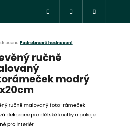
Hledat
Přihlášení
Nákupní
košík
rné
odnoceno
Podrobnosti hodnocení
cení
evěný ručně
ktu
alovaný
torámeček modrý
ček.
0x20cm
ěný ručně malovaný foto-rámeček
Následující
vá dekorace pro dětské koutky a pokoje
é pro interiér