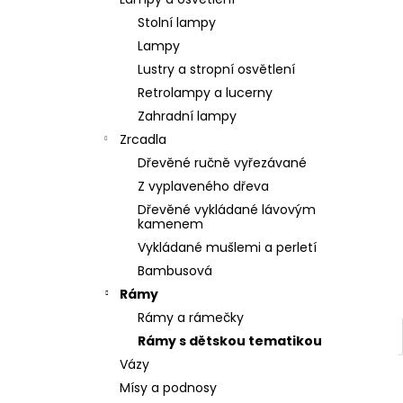
SOCHA BUDHA BUDDHA 165CM PATINA
l
DB
Stolní lampy
39 900 Kč
Lampy
Lustry a stropní osvětlení
Retrolampy a lucerny
Zahradní lampy
Zrcadla
Dřevěné ručně vyřezávané
Z vyplaveného dřeva
Dřevěné vykládané lávovým
kamenem
Vykládané mušlemi a perletí
Bambusová
Rámy
Rámy a rámečky
Rámy s dětskou tematikou
Vázy
Mísy a podnosy