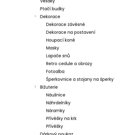
Věšáky
Ptačí budky
Dekorace
Dekorace závěsné
Dekorace na postavení
Houpací koně
Masky
Lapače snů
Retro cedule a obrazy
Fotoalba
Šperkovnice a stojany na šperky
Bižuterie
Náušnice
Náhrdelníky
Náramky
Přívěšky na krk
Přívěšky
Dárkový poukaz