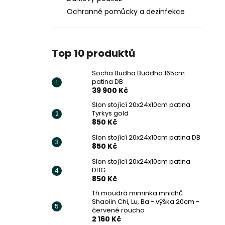
Ochranné pomůcky a dezinfekce
Top 10 produktů
Socha Budha Buddha 165cm
patina DB
39 900 Kč
Slon stojící 20x24x10cm patina
Tyrkys gold
850 Kč
Slon stojící 20x24x10cm patina DB
850 Kč
Slon stojící 20x24x10cm patina
DBG
850 Kč
Tři moudrá miminka mnichů
Shaolin Chi, Lu, Ba - výška 20cm -
červené roucho
2 160 Kč