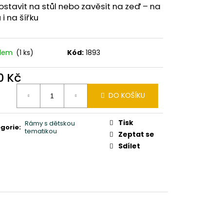
0X24X10CM PATINA DB
ostavit na stůl nebo zavěsit na zeď – na
 i na šířku
adem
(1 ks)
Kód:
1893
0 Kč
ná
DO KOŠÍKU
:
Tisk
Rámy s dětskou
gorie
:
tematikou
Zeptat se
Sdílet