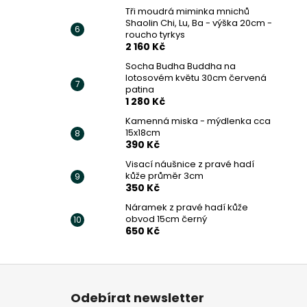
Tři moudrá miminka mnichů
Shaolin Chi, Lu, Ba - výška 20cm -
roucho tyrkys
2 160 Kč
Socha Budha Buddha na
lotosovém květu 30cm červená
patina
1 280 Kč
Kamenná miska - mýdlenka cca
15x18cm
390 Kč
Visací náušnice z pravé hadí
kůže průměr 3cm
350 Kč
Náramek z pravé hadí kůže
obvod 15cm černý
650 Kč
Z
á
Odebírat newsletter