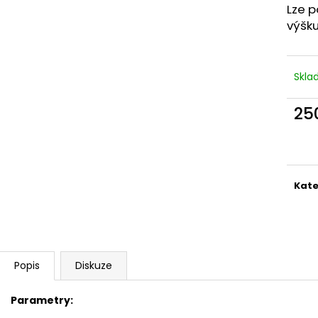
SLON STOJÍCÍ 20X24X10CM PATINA
SLON STOJÍCÍ 2
Lze p
TYRKYS GOLD
850 Kč
výšku
850 Kč
Skl
25
Měr
cena
Kate
Popis
Diskuze
Parametry: