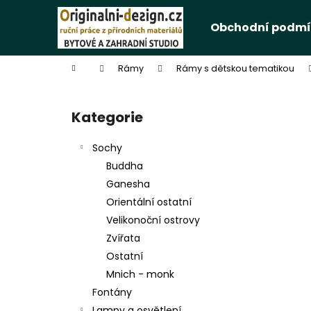
K
Přejít
na
o
Obchodní podmí
obsah
Zpět
Zpět
š
do
do
í
Domů
Rámy
Rámy s dětskou tematikou
k
obchodu
obchodu
P
o
Kategorie
Přeskočit
s
kategorie
t
Sochy
r
Buddha
a
Ganesha
n
Orientální ostatní
n
Velikonoční ostrovy
í
Zvířata
p
Ostatní
a
Mnich - monk
n
Fontány
e
Lampy a osvětlení