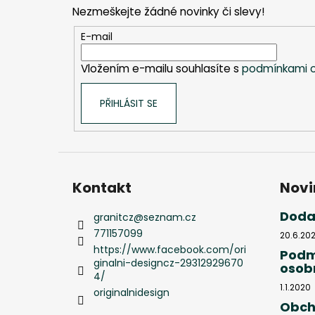
p
Nezmeškejte žádné novinky či slevy!
a
t
E-mail
í
Vložením e-mailu souhlasíte s
podmínkami o
PŘIHLÁSIT SE
Kontakt
Novi
Doda
granitcz
@
seznam.cz
771157099
20.6.20
https://www.facebook.com/ori
Podm
ginalni-designcz-29312929670
osob
4/
1.1.2020
originalnidesign
Obch