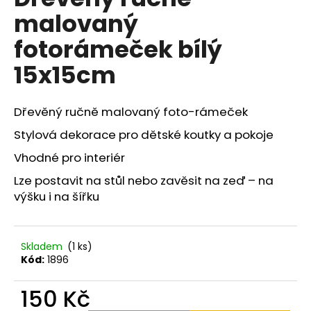
je
a
malovaný
0,0
z
j
fotorámeček bílý
5
í
hvězdiček.
15x15cm
t
?
Dřevěný ručně malovaný foto-rámeček
Stylová dekorace pro dětské koutky a pokoje
Vhodné pro interiér
HLEDAT
Lze postavit na stůl nebo zavěsit na zeď – na
výšku i na šířku
D
o
Skladem
(1 ks)
p
Kód:
1896
o
r
150 Kč
u