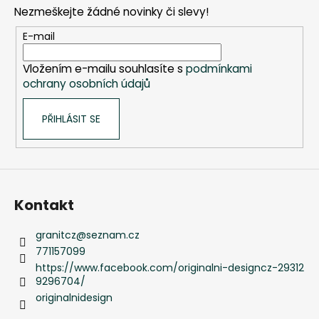
p
Nezmeškejte žádné novinky či slevy!
a
t
E-mail
í
Vložením e-mailu souhlasíte s
podmínkami
ochrany osobních údajů
PŘIHLÁSIT SE
Kontakt
granitcz
@
seznam.cz
771157099
https://www.facebook.com/originalni-designcz-29312
9296704/
originalnidesign