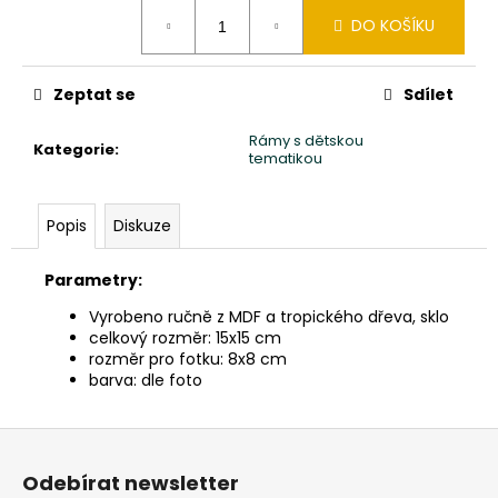
č
Měrná
u
DO KOŠÍKU
cena:
j
e
Zeptat se
Sdílet
m
e
Rámy s dětskou
Kategorie
:
tematikou
SOCHA
MOAI
Popis
Diskuze
VELIKONOČNÍ
OSTROVY
150CM
Parametry:
PATINA
DB
Vyrobeno ručně z MDF a tropického dřeva, sklo
15
celkový rozměr: 15x15 cm
900
rozměr pro fotku: 8x8 cm
Kč
barva: dle foto
Z
á
Odebírat newsletter