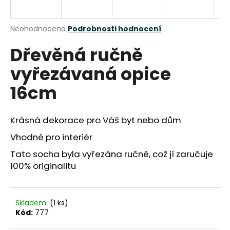
a
j
Průměrné
Neohodnoceno
Podrobnosti hodnocení
í
hodnocení
Dřevěná ručně
produktu
t
je
?
vyřezávaná opice
0,0
z
16cm
5
hvězdiček.
Krásná dekorace pro Váš byt nebo dům
HLEDAT
Vhodné pro interiér
Tato socha byla vyřezána ručně, což jí zaručuje
D
100% originalitu
o
p
o
Skladem
(1 ks)
r
Kód:
777
u