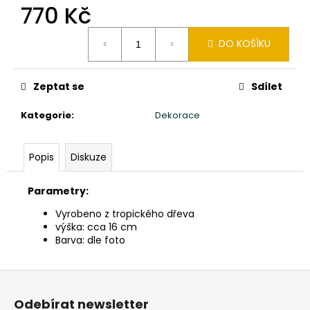
č
770 Kč
u
j
Měrná
DO KOŠÍKU
e
cena:
m
e
Zeptat se
Sdílet
Kategorie
:
Dekorace
TŘI
MOUDRÁ
MIMINKA
MNICHŮ
Popis
Diskuze
SHAOLIN
CHI,
LU,
Parametry:
BA
-
Vyrobeno z tropického dřeva
VÝŠKA
výška: cca 16 cm
20CM
Barva: dle foto
-
ČERVENÉ
ROUCHO
Z
2
á
160
Odebírat newsletter