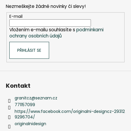
p
Kč
Nezmeškejte žádné novinky či slevy!
a
t
E-mail
í
Vložením e-mailu souhlasíte s
podmínkami
ochrany osobních údajů
PŘIHLÁSIT SE
Kontakt
granitcz
@
seznam.cz
771157099
https://www.facebook.com/originalni-designcz-29312
9296704/
originalnidesign