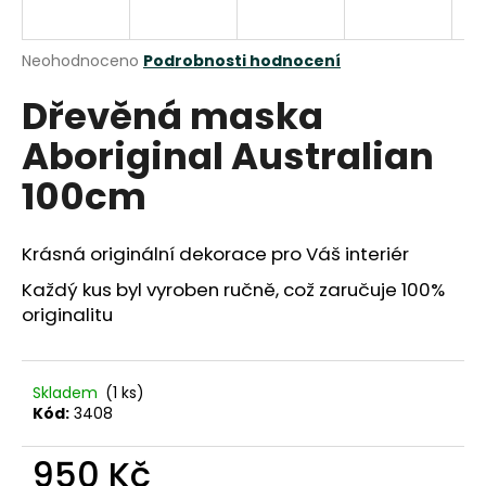
a
j
Průměrné
Neohodnoceno
Podrobnosti hodnocení
í
hodnocení
Dřevěná maska
produktu
t
je
?
Aboriginal Australian
0,0
z
100cm
5
hvězdiček.
Krásná originální dekorace pro Váš interiér
HLEDAT
Každý kus byl vyroben ručně, což zaručuje 100%
originalitu
D
o
p
Skladem
(1 ks)
Kód:
3408
o
r
950 Kč
u