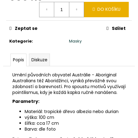
č
Měrná
u
DO KOŠÍKU
cena:
j
e
m
Zeptat se
Sdílet
e
Kategorie
:
Masky
SOCHA
BUDHA
Popis
Diskuze
BUDDHA
NA
LOTOSOVÉM
Umění původních obyvatel Austrálie - Aboriginal
KVĚTU
Australians též Aboridžinci, vyniká převážně svou
30CM
zdobností a barevností. Pro spoustu motivů využívají
ČERVENÁ
pointilismus, kdy je každá kapka ručně nanášena.
PATINA
Parametry:
1
280
Materiál: tropické dřevo albezia nebo durian
Kč
výška: 100 cm
šířka: cca 17 cm
Barva: dle foto