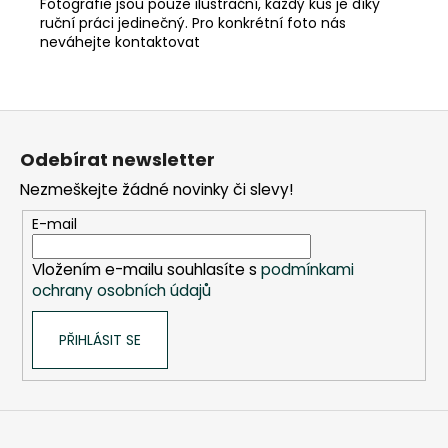
Fotografie jsou pouze ilustrační, každý kus je díky
ruční práci jedinečný. Pro konkrétní foto nás
neváhejte kontaktovat
Z
á
Odebírat newsletter
p
Nezmeškejte žádné novinky či slevy!
a
t
E-mail
í
Vložením e-mailu souhlasíte s
podmínkami
ochrany osobních údajů
PŘIHLÁSIT SE