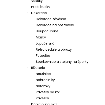
Věšáky
Ptačí budky
Dekorace
Dekorace závěsné
Dekorace na postavení
Houpací koně
Masky
Lapače snů
Retro cedule a obrazy
Fotoalba
Šperkovnice a stojany na šperky
Bižuterie
Náušnice
Náhrdelníky
Náramky
Přívěšky na krk
Přívěšky
Dárkový poukaz