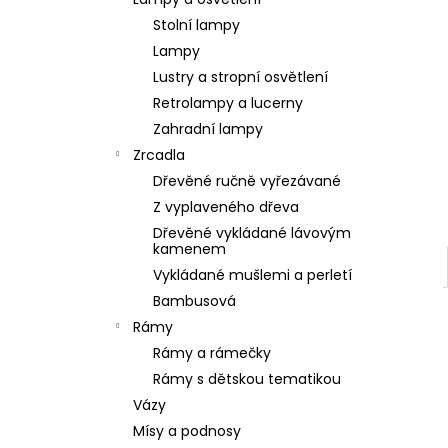
SOCHA BUDHA BUDDHA 165CM PATINA
l
DB
Stolní lampy
39 900 Kč
Lampy
Lustry a stropní osvětlení
Retrolampy a lucerny
Zahradní lampy
Zrcadla
Dřevěné ručně vyřezávané
Z vyplaveného dřeva
Dřevěné vykládané lávovým
kamenem
Vykládané mušlemi a perletí
Bambusová
Rámy
Rámy a rámečky
Rámy s dětskou tematikou
Vázy
Mísy a podnosy