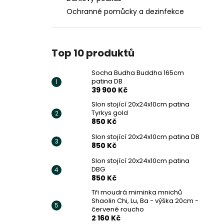
Ochranné pomůcky a dezinfekce
Top 10 produktů
Socha Budha Buddha 165cm
patina DB
39 900 Kč
Slon stojící 20x24x10cm patina
Tyrkys gold
850 Kč
Slon stojící 20x24x10cm patina DB
850 Kč
Slon stojící 20x24x10cm patina
DBG
850 Kč
Tři moudrá miminka mnichů
Shaolin Chi, Lu, Ba - výška 20cm -
červené roucho
2 160 Kč