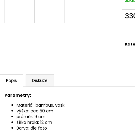
Skl
SLON STOJÍCÍ 20X24X10CM PATINA
SLON STOJÍCÍ 2
TYRKYS GOLD
850 Kč
33
850 Kč
Měr
cena
Kate
Popis
Diskuze
Parametry:
Materiál: bambus, vosk
výška: cca 50 cm
průměr: 9 cm
šířka hrdla: 12 cm
Barva: dle foto