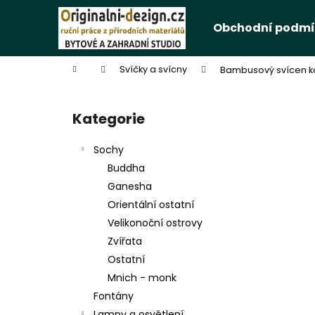
K
Přejít
na
o
Obchodní podmí
obsah
Zpět
Zpět
š
do
do
í
Domů
Svíčky a svícny
Bambusový svícen k
k
obchodu
obchodu
P
o
Kategorie
Přeskočit
s
kategorie
t
Sochy
r
Buddha
a
Ganesha
n
Orientální ostatní
n
Velikonoční ostrovy
í
Zvířata
p
Ostatní
a
Mnich - monk
n
Fontány
e
Lampy a osvětlení