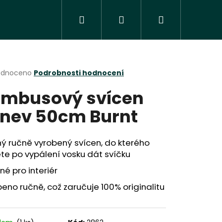
Hledat
Přihlášení
Nákupní
košík
rné
odnoceno
Podrobnosti hodnocení
cení
mbusový svícen
ktu
nev 50cm Burnt
ček.
ý ručně vyrobený svícen, do kterého
e po vypálení vosku dát svíčku
é pro interiér
eno ručně, což zaručuje 100% originalitu
Následující