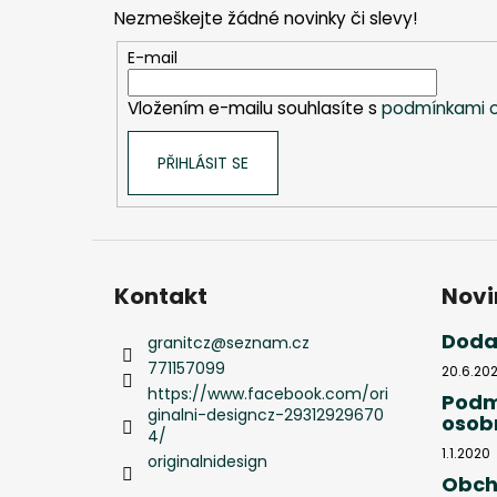
p
Nezmeškejte žádné novinky či slevy!
a
t
E-mail
í
Vložením e-mailu souhlasíte s
podmínkami o
PŘIHLÁSIT SE
Kontakt
Novi
Doda
granitcz
@
seznam.cz
771157099
20.6.20
https://www.facebook.com/ori
Podm
ginalni-designcz-29312929670
osob
4/
1.1.2020
originalnidesign
Obch