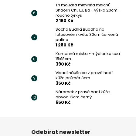
Tři moudrá miminka mnichů
Shaolin Chi, Lu, Ba - výška 20cm -
roucho tyrkys
2 160 Kč
Socha Budha Buddha na
lotosovém květu 30cm červená
patina
1 280 Kč
Kamenná miska - mýdlenka cca
15x18cm
390 Kč
Visací náušnice z pravé hadí
kůže průměr 3cm
350 Kč
Náramek z pravé hadí kůže
obvod 15cm černý
650 Kč
Z
á
Odebírat newsletter