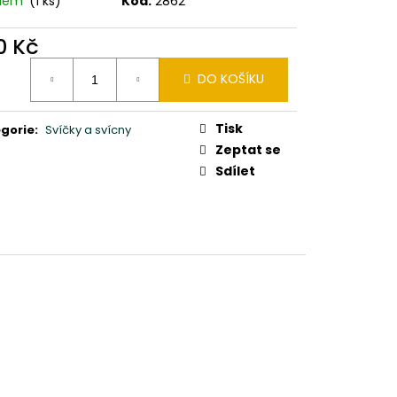
adem
(1 ks)
Kód:
2862
0X24X10CM PATINA DB
0 Kč
ná
DO KOŠÍKU
:
Tisk
gorie
:
Svíčky a svícny
Zeptat se
Sdílet